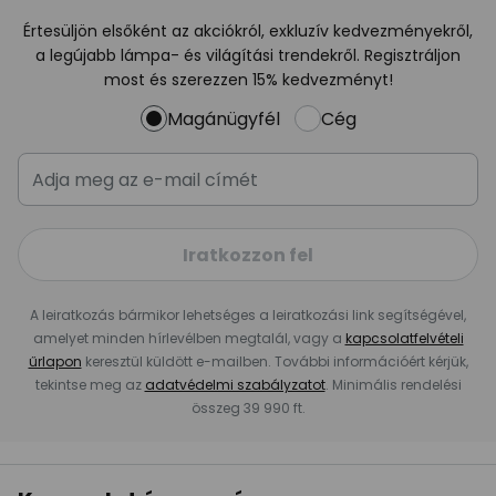
Értesüljön elsőként az akciókról, exkluzív kedvezményekről,
a legújabb lámpa- és világítási trendekről. Regisztráljon
most és szerezzen 15% kedvezményt!
Magánügyfél
Cég
Iratkozzon fel
A leiratkozás bármikor lehetséges a leiratkozási link segítségével,
amelyet minden hírlevélben megtalál, vagy a
kapcsolatfelvételi
űrlapon
keresztül küldött e-mailben. További információért kérjük,
tekintse meg az
adatvédelmi szabályzatot
. Minimális rendelési
összeg 39 990 ft.