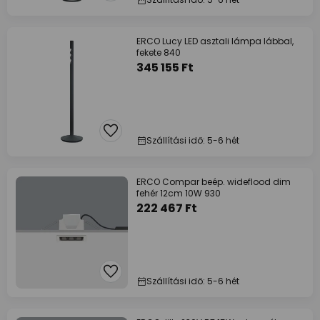
ERCO Lucy LED asztali lámpa lábbal,
fekete 840
345 155 Ft
Szállítási idő: 5-6 hét
ERCO Compar beép. wideflood dim
fehér 12cm 10W 930
222 467 Ft
Szállítási idő: 5-6 hét