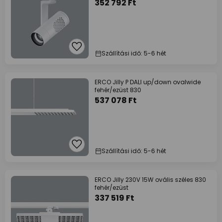
352 792 Ft
Szállítási idő: 5-6 hét
ERCO Jilly P DALI up/down ovalwide
fehér/ezüst 830
537 078 Ft
Szállítási idő: 5-6 hét
ERCO Jilly 230V 15W ovális széles 830
fehér/ezüst
337 519 Ft