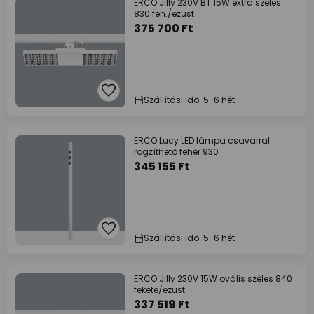
ERCO Jilly 230V BT 15W extra széles
830 feh./ezüst
375 700 Ft
Szállítási idő: 5-6 hét
ERCO Lucy LED lámpa csavarral
rögzíthető fehér 930
345 155 Ft
Szállítási idő: 5-6 hét
ERCO Jilly 230V 15W ovális széles 840
fekete/ezüst
337 519 Ft