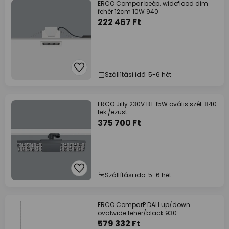
ERCO Compar beép. wideflood dim
fehér 12cm 10W 940
222 467 Ft
Szállítási idő: 5-6 hét
ERCO Jilly 230V BT 15W ovális szél. 840
fek./ezüst
375 700 Ft
Szállítási idő: 5-6 hét
ERCO ComparP DALI up/down
ovalwide fehér/black 930
579 332 Ft