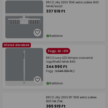
ERCO Jilly 230V 15W extra széles 840
fehér/ezüst
337 519 Ft
Raktáron
Utolsó darabok
Fogy. ár -0%
ERCO Lucy LED lámpa csavarral
rögzíthető fehér 840
344 990 Ft
Fogy. ár
345 155 Ft
Raktáron
ERCO Jilly 230V BT 15W extra széles
830 fek./fek.
365 519 Ft