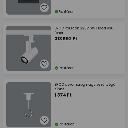
Raktáron
ERCO Parscan 230V 6W Flood 930
fehér
313 592 Ft
Raktáron
ERCO dekorhorog nagyfeszültségű
sínbe
1 374 Ft
Raktáron