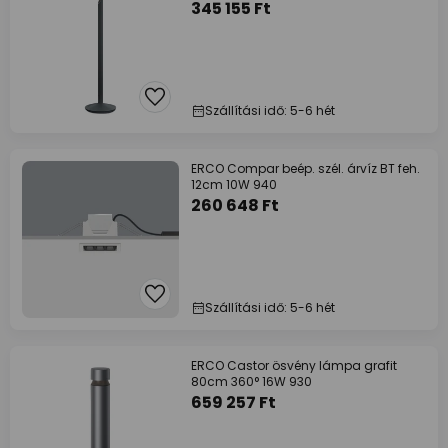
345 155 Ft
Szállítási idő: 5-6 hét
ERCO Compar beép. szél. árvíz BT feh.
12cm 10W 940
260 648 Ft
Szállítási idő: 5-6 hét
ERCO Castor ösvény lámpa grafit
80cm 360° 16W 930
659 257 Ft