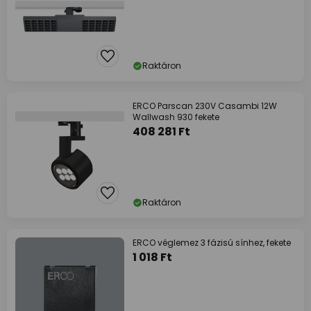
Raktáron
ERCO Parscan 230V Casambi 12W
Wallwash 930 fekete
408 281 Ft
Raktáron
ERCO véglemez 3 fázisú sínhez, fekete
1 018 Ft