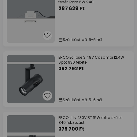
fehér 12cm 6W 940
287 629 Ft
Szállítási idő: 5-6 hét
ERCO Eclipse S 48V Casambi 12.4W
Spot 930 fekete
352 792 Ft
Szállítási idő: 5-6 hét
ERCO Jilly 230V BT 15W extra széles
840 fek./ezüst
375 700 Ft