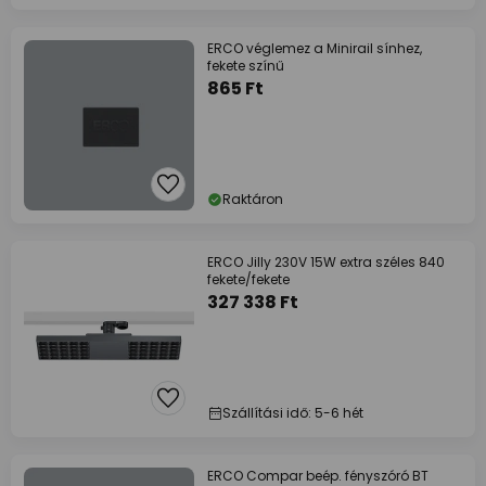
ERCO véglemez a Minirail sínhez,
fekete színű
865 Ft
Raktáron
ERCO Jilly 230V 15W extra széles 840
fekete/fekete
327 338 Ft
Szállítási idő: 5-6 hét
ERCO Compar beép. fényszóró BT