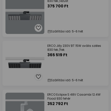
830 fek./ezüst
375 700 Ft
Szállítási idő: 5-6 hét
ERCO Jilly 230V BT 15W ovális széles
830 fek./fek.
365 519 Ft
Szállítási idő: 5-6 hét
ERCO Eclipse S 48V Casambi 12.4W
Flood 930 fehér
352 792 Ft