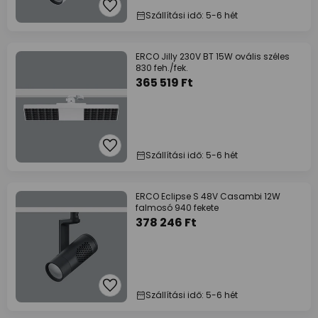
Szállítási idő: 5-6 hét
ERCO Jilly 230V BT 15W ovális széles
830 feh./fek.
365 519 Ft
Szállítási idő: 5-6 hét
ERCO Eclipse S 48V Casambi 12W
falmosó 940 fekete
378 246 Ft
Szállítási idő: 5-6 hét