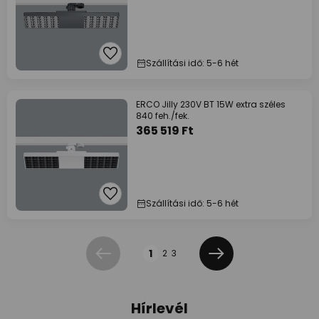
Szállítási idő: 5-6 hét
ERCO Jilly 230V BT 15W extra széles
840 feh./fek.
365 519 Ft
Szállítási idő: 5-6 hét
Oldal
1
2
3
Előző
Következő
Hírlevél