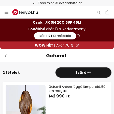
Több mint 25 év tapasztalat
Ugrás
a
tartalomhoz
sés
Csak
00N 20Ó 58P 45M
Továbbá
akár 13 % kedvezmény!
Kód:
HET
másolás
WOW HÉT |
Akár 70 %
Gofurnit
2 tételek
Szűrő
Gofurnit Ardere függő lámpa, dió, 50
cm magas
142 990 Ft