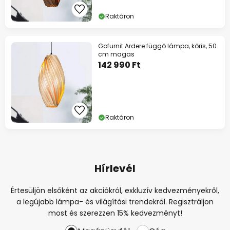
Raktáron
Gofurnit Ardere függő lámpa, kőris, 50
cm magas
142 990 Ft
Raktáron
Hírlevél
Értesüljön elsőként az akciókról, exkluzív kedvezményekről,
a legújabb lámpa- és világítási trendekről. Regisztráljon
most és szerezzen 15% kedvezményt!