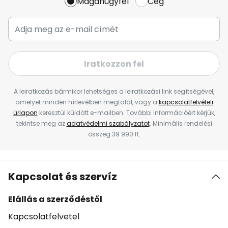
Magánügyfél
Cég
Iratkozzon fel
A leiratkozás bármikor lehetséges a leiratkozási link segítségével,
amelyet minden hírlevélben megtalál, vagy a
kapcsolatfelvételi
űrlapon
keresztül küldött e-mailben. További információért kérjük,
tekintse meg az
adatvédelmi szabályzatot
. Minimális rendelési
összeg 39 990 ft.
Kapcsolat és szervíz
Elállás a szerződéstől
Kapcsolatfelvetel