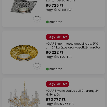
színű, hossza 10 cm
96 725 Ft
Fogy. ár
101 815 Ft
Raktáron
Fogy. ár -5%
KOLARZ mennyezeti spot Milady, Ø 10
cm, 24 karátos aranyozott, 24 karátos
90 222 Ft
Fogy. ár
94 971 Ft
Raktáron
Fogy. ár -5%
KOLARZ Maria Louise csillár, arany 24
kt, 8-izzós
873 777 Ft
Fogy. ár
919 765 Ft