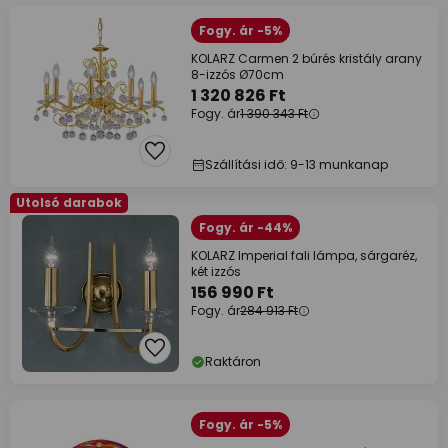
Fogy. ár -5%
KOLARZ Carmen 2 búrés kristály arany
8-izzós Ø70cm
1 320 826 Ft
Fogy. ár
1 390 343 Ft
Szállítási idő: 9-13 munkanap
Utolsó darabok
Fogy. ár -44%
KOLARZ Imperial fali lámpa, sárgaréz,
két izzós
156 990 Ft
Fogy. ár
284 913 Ft
Raktáron
Fogy. ár -5%