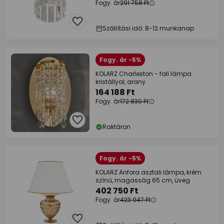
Fogy. ár
291 758 Ft
Szállítási idő: 8-12 munkanap
Fogy. ár -5%
KOLARZ Charleston - fali lámpa
kristállyal, arany
164 188 Ft
Fogy. ár
172 830 Ft
Raktáron
Fogy. ár -5%
KOLARZ Anfora asztali lámpa, krém
színű, magasság 65 cm, üveg
402 750 Ft
Fogy. ár
423 947 Ft