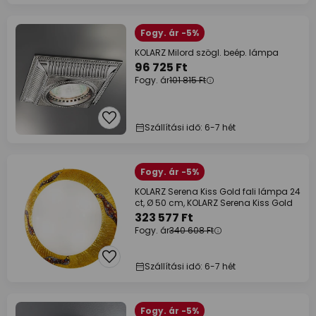
Fogy. ár -5%
KOLARZ Milord szögl. beép. lámpa
96 725 Ft
Fogy. ár
101 815 Ft
Szállítási idő: 6-7 hét
Fogy. ár -5%
KOLARZ Serena Kiss Gold fali lámpa 24
ct, Ø 50 cm, KOLARZ Serena Kiss Gold
323 577 Ft
Fogy. ár
340 608 Ft
Szállítási idő: 6-7 hét
Fogy. ár -5%