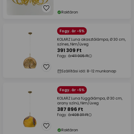
Raktáron
Fogy. ár -5%
KOLARZ Luna akasztólámpa, Ø 30 cm,
színes, fém/üveg
391 309 Ft
Fogy. ár
411 905 Ft
Szállítási idő: 8-12 munkanap
Fogy. ár -5%
KOLARZ Luna függőlámpa, Ø 30 cm,
arany színű, fém/üveg
387 896 Ft
Fogy. ár
408 311 Ft
Raktáron