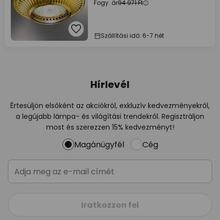
Fogy. ár
94 971 Ft
Szállítási idő: 6-7 hét
Hírlevél
Értesüljön elsőként az akciókról, exkluzív kedvezményekről,
a legújabb lámpa- és világítási trendekről. Regisztráljon
most és szerezzen 15% kedvezményt!
Magánügyfél
Cég
Iratkozzon fel