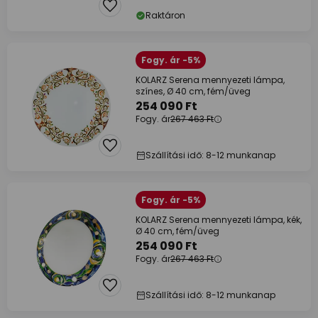
Raktáron
Fogy. ár -5%
KOLARZ Serena mennyezeti lámpa,
színes, Ø 40 cm, fém/üveg
254 090 Ft
Fogy. ár
267 463 Ft
Szállítási idő: 8-12 munkanap
Fogy. ár -5%
KOLARZ Serena mennyezeti lámpa, kék,
Ø 40 cm, fém/üveg
254 090 Ft
Fogy. ár
267 463 Ft
Szállítási idő: 8-12 munkanap