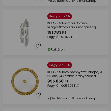
Szállítási idő: 8-12 munkanap
Fogy. ár -5%
KOLARZ fali lámpa Ontario,
világos/króm színű, magasság 31
cm, üveg
191 783 Ft
Fogy. ár
201 877 Ft
Raktáron
Fogy. ár -5%
KOLARZ Milady mennyezeti lámpa, Ø
50 cm, 24 karátos aranyozással
955 058 Ft
Fogy. ár
1 005 325 Ft
Szállítási idő: 8-12 munkanap