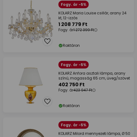
Fogy. ár -5%
KOLARZ Maria Louise csillár, arany 24
kt, 12-izzós
1 208 779 Ft
Fogy. ár
1 272 399 Ft
Raktáron
Fogy. ár -5%
KOLARZ Anfora asztali lámpa, arany
színű, magasság 65 cm, üveg/szövet
402 750 Ft
Fogy. ár
423 947 Ft
Raktáron
Fogy. ár -5%
KOLARZ Milord mennyezeti lámpa, Ø 50