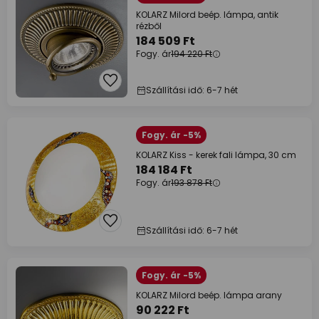
KOLARZ Milord beép. lámpa, antik
rézből
184 509 Ft
Fogy. ár
194 220 Ft
Szállítási idő: 6-7 hét
Fogy. ár -5%
KOLARZ Kiss - kerek fali lámpa, 30 cm
184 184 Ft
Fogy. ár
193 878 Ft
Szállítási idő: 6-7 hét
Fogy. ár -5%
KOLARZ Milord beép. lámpa arany
90 222 Ft