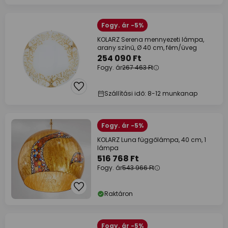
Fogy. ár -5%
KOLARZ Serena mennyezeti lámpa,
arany színű, Ø 40 cm, fém/üveg
254 090 Ft
Fogy. ár
267 463 Ft
Szállítási idő: 8-12 munkanap
Fogy. ár -5%
KOLARZ Luna függőlámpa, 40 cm, 1
lámpa
516 768 Ft
Fogy. ár
543 966 Ft
Raktáron
Fogy. ár -5%