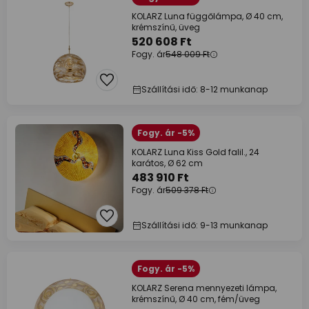
KOLARZ Luna függőlámpa, Ø 40 cm,
krémszínű, üveg
520 608 Ft
Fogy. ár
548 009 Ft
Szállítási idő: 8-12 munkanap
Fogy. ár -5%
KOLARZ Luna Kiss Gold falil., 24
karátos, Ø 62 cm
483 910 Ft
Fogy. ár
509 378 Ft
Szállítási idő: 9-13 munkanap
Fogy. ár -5%
KOLARZ Serena mennyezeti lámpa,
krémszínű, Ø 40 cm, fém/üveg