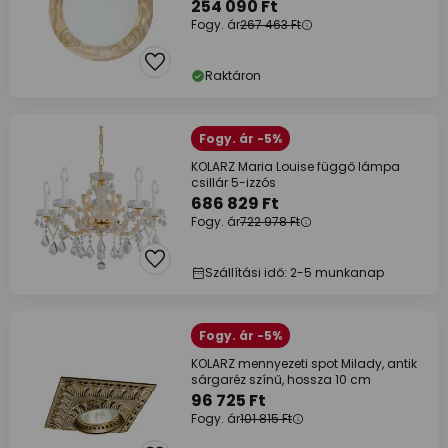
254 090 Ft
Fogy. ár
267 463 Ft
Raktáron
Fogy. ár -5%
KOLARZ Maria Louise függő lámpa
csillár 5-izzós
686 829 Ft
Fogy. ár
722 978 Ft
Szállítási idő: 2-5 munkanap
Fogy. ár -5%
KOLARZ mennyezeti spot Milady, antik
sárgaréz színű, hossza 10 cm
96 725 Ft
Fogy. ár
101 815 Ft