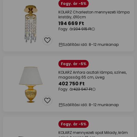
Fogy. ár -5%
KOLARZ Charleston mennyezeti lámpa
kristály, Ø10cm
194 669 Ft
Fogy. ár
204 915 Ft
Szállítási idő: 8-12 munkanap
Fogy. ár -5%
KOLARZ Anfora asztali lámpa, színes,
magasság 65 cm, üveg
402 750 Ft
Fogy. ár
423 947 Ft
Szállítási idő: 8-12 munkanap
Fogy. ár -5%
KOLARZ mennyezeti spot Milady, króm