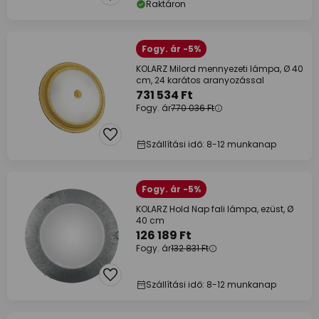
Raktáron
Fogy. ár -5%
KOLARZ Milord mennyezeti lámpa, Ø 40
cm, 24 karátos aranyozással
731 534 Ft
Fogy. ár
770 036 Ft
Szállítási idő: 8-12 munkanap
Fogy. ár -5%
KOLARZ Hold Nap fali lámpa, ezüst, Ø
40 cm
126 189 Ft
Fogy. ár
132 831 Ft
Szállítási idő: 8-12 munkanap