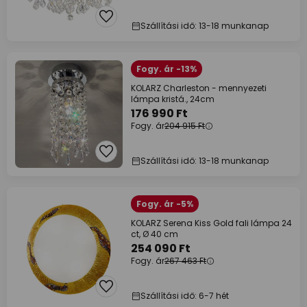
Szállítási idő: 13-18 munkanap
Fogy. ár -13%
KOLARZ Charleston - mennyezeti
lámpa kristá., 24cm
176 990 Ft
Fogy. ár
204 915 Ft
Szállítási idő: 13-18 munkanap
Fogy. ár -5%
KOLARZ Serena Kiss Gold fali lámpa 24
ct, Ø 40 cm
254 090 Ft
Fogy. ár
267 463 Ft
Szállítási idő: 6-7 hét