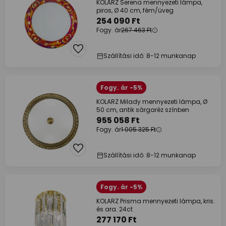
KOLARZ Serena mennyezeti lámpa,
piros, Ø 40 cm, fém/üveg
254 090 Ft
Fogy. ár
267 463 Ft
Szállítási idő: 8-12 munkanap
Fogy. ár -5%
KOLARZ Milady mennyezeti lámpa, Ø
50 cm, antik sárgaréz színben
955 058 Ft
Fogy. ár
1 005 325 Ft
Szállítási idő: 8-12 munkanap
Fogy. ár -5%
KOLARZ Prisma mennyezeti lámpa, kris.
és ara. 24ct
277 170 Ft