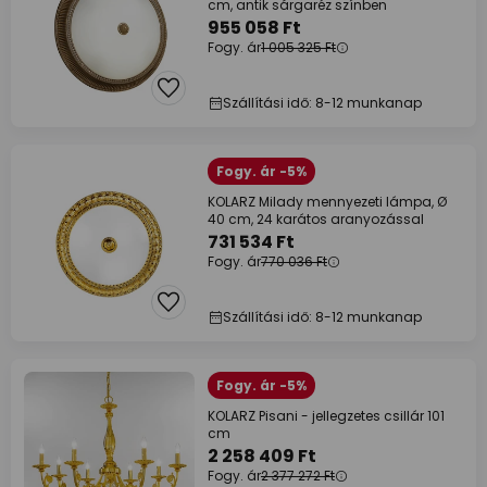
cm, antik sárgaréz színben
955 058 Ft
Fogy. ár
1 005 325 Ft
Szállítási idő: 8-12 munkanap
Fogy. ár -5%
KOLARZ Milady mennyezeti lámpa, Ø
40 cm, 24 karátos aranyozással
731 534 Ft
Fogy. ár
770 036 Ft
Szállítási idő: 8-12 munkanap
Fogy. ár -5%
KOLARZ Pisani - jellegzetes csillár 101
cm
2 258 409 Ft
Fogy. ár
2 377 272 Ft