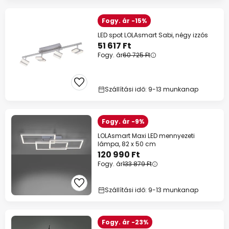
Fogy. ár -15%
LED spot LOLAsmart Sabi, négy izzós
51 617 Ft
Fogy. ár
60 725 Ft
Szállítási idő: 9-13 munkanap
Fogy. ár -9%
LOLAsmart Maxi LED mennyezeti
lámpa, 82 x 50 cm
120 990 Ft
Fogy. ár
133 879 Ft
Szállítási idő: 9-13 munkanap
Fogy. ár -23%