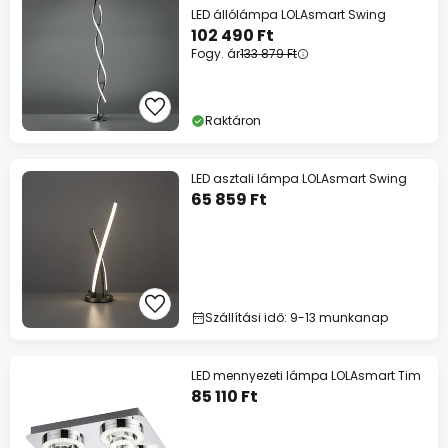
LED állólámpa LOLAsmart Swing
102 490 Ft
Fogy. ár
133 879 Ft
Raktáron
LED asztali lámpa LOLAsmart Swing
65 859 Ft
Szállítási idő: 9-13 munkanap
LED mennyezeti lámpa LOLAsmart Tim
85 110 Ft