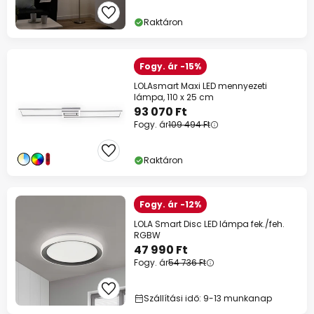
Raktáron
Fogy. ár -15%
LOLAsmart Maxi LED mennyezeti
lámpa, 110 x 25 cm
93 070 Ft
Fogy. ár
109 494 Ft
Raktáron
Fogy. ár -12%
LOLA Smart Disc LED lámpa fek./feh.
RGBW
47 990 Ft
Fogy. ár
54 736 Ft
Szállítási idő: 9-13 munkanap