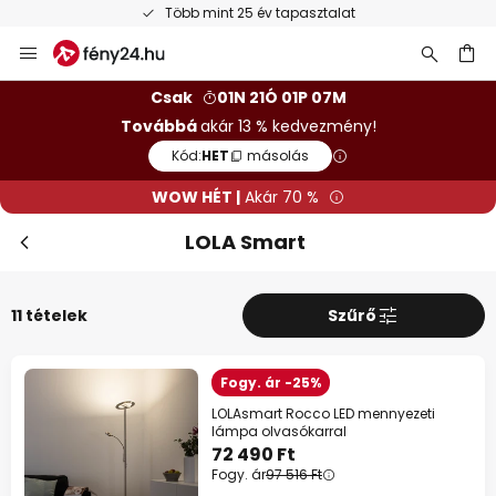
Több mint 25 év tapasztalat
Ugrás
a
tartalomhoz
sés
Csak
01N 21Ó 01P 07M
Továbbá
akár 13 % kedvezmény!
Kód:
HET
másolás
WOW HÉT |
Akár 70 %
LOLA Smart
11 tételek
Szűrő
Fogy. ár -25%
LOLAsmart Rocco LED mennyezeti
lámpa olvasókarral
72 490 Ft
Fogy. ár
97 516 Ft