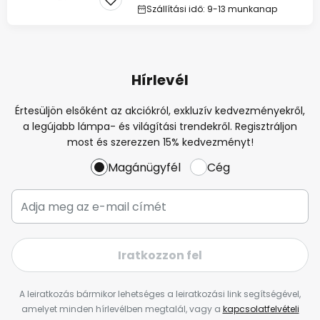
Szállítási idő: 9-13 munkanap
Hírlevél
Értesüljön elsőként az akciókról, exkluzív kedvezményekről,
a legújabb lámpa- és világítási trendekről. Regisztráljon
most és szerezzen 15% kedvezményt!
Magánügyfél
Cég
Iratkozzon fel
A leiratkozás bármikor lehetséges a leiratkozási link segítségével,
amelyet minden hírlevélben megtalál, vagy a
kapcsolatfelvételi