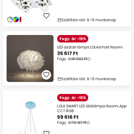
Szállítási idő: 9-13 munkanap
Fogy. ár -15%
LED asztali lámpa LOLAsmart Naomi
35 617 Ft
Fogy. ár
41 902 Ft
Szállítási idő: 9-13 munkanap
Fogy. ár -15%
LOLA SMART LED állólámpa Naomi App
CCT RGB
59 616 Ft
Fogy. ár
70 137 Ft