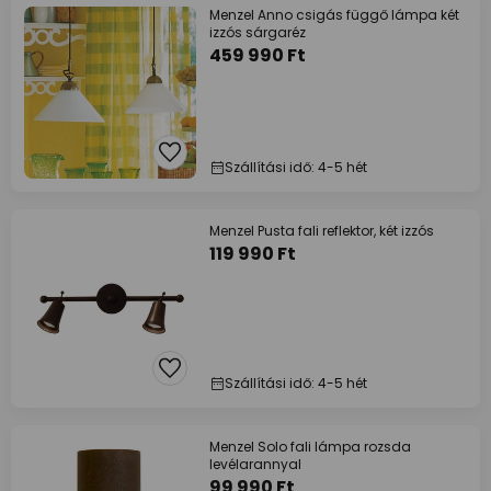
Menzel Anno csigás függő lámpa két
izzós sárgaréz
459 990 Ft
Szállítási idő: 4-5 hét
Menzel Pusta fali reflektor, két izzós
119 990 Ft
Szállítási idő: 4-5 hét
Menzel Solo fali lámpa rozsda
levélarannyal
99 990 Ft