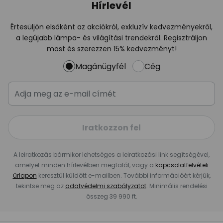
Hírlevél
Értesüljön elsőként az akciókról, exkluzív kedvezményekről,
a legújabb lámpa- és világítási trendekről. Regisztráljon
most és szerezzen 15% kedvezményt!
Magánügyfél
Cég
Iratkozzon fel
A leiratkozás bármikor lehetséges a leiratkozási link segítségével,
amelyet minden hírlevélben megtalál, vagy a
kapcsolatfelvételi
űrlapon
keresztül küldött e-mailben. További információért kérjük,
tekintse meg az
adatvédelmi szabályzatot
. Minimális rendelési
összeg 39 990 ft.