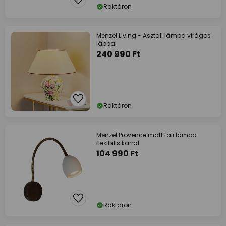
Raktáron
Menzel Living - Asztali lámpa virágos
lábbal
240 990 Ft
Raktáron
Menzel Provence matt fali lámpa
flexibilis karral
104 990 Ft
Raktáron