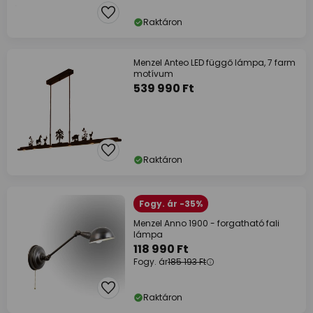
Raktáron
Menzel Anteo LED függő lámpa, 7 farm
motívum
539 990 Ft
Raktáron
Fogy. ár -35%
Menzel Anno 1900 - forgatható fali
lámpa
118 990 Ft
Fogy. ár
185 193 Ft
Raktáron