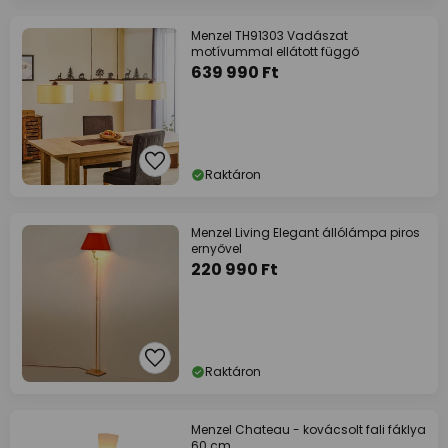
Menzel TH91303 Vadászat
motívummal ellátott függő
639 990 Ft
Raktáron
Menzel Living Elegant állólámpa piros
ernyővel
220 990 Ft
Raktáron
Menzel Chateau - kovácsolt fali fáklya
60 cm