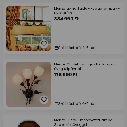
Menzel Living Table - Függő lámpa 4-
izzós krém
384 990 Ft
Szállítási idő: 4-5 hét
Menzel Chalet - virágos fali lámpa
üvegtulipánnal
176 990 Ft
Szállítási idő: 4-5 hét
Menzel Pusta - mennyezeti lámpa
Scavo füstüveggel