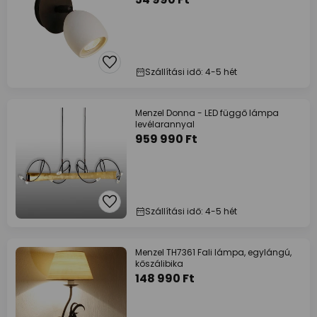
Szállítási idő: 4-5 hét
Menzel Donna - LED függő lámpa
levélarannyal
959 990 Ft
Szállítási idő: 4-5 hét
Menzel TH7361 Fali lámpa, egylángú,
kőszálibika
148 990 Ft