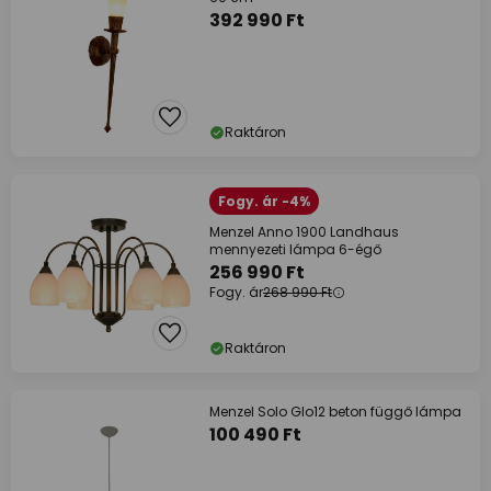
392 990 Ft
Raktáron
Fogy. ár -4%
Menzel Anno 1900 Landhaus
mennyezeti lámpa 6-égő
256 990 Ft
Fogy. ár
268 990 Ft
Raktáron
Menzel Solo Glo12 beton függő lámpa
100 490 Ft