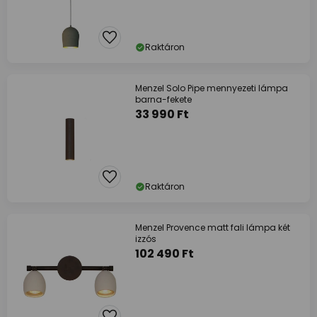
Raktáron
Menzel Solo Pipe mennyezeti lámpa
barna-fekete
33 990 Ft
Raktáron
Menzel Provence matt fali lámpa két
izzós
102 490 Ft