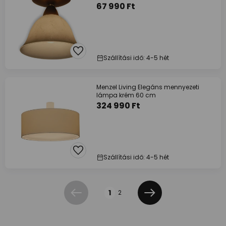
67 990 Ft
Szállítási idő: 4-5 hét
Menzel Living Elegáns mennyezeti
lámpa krém 60 cm
324 990 Ft
Szállítási idő: 4-5 hét
Oldal
1
2
Előző
Következő