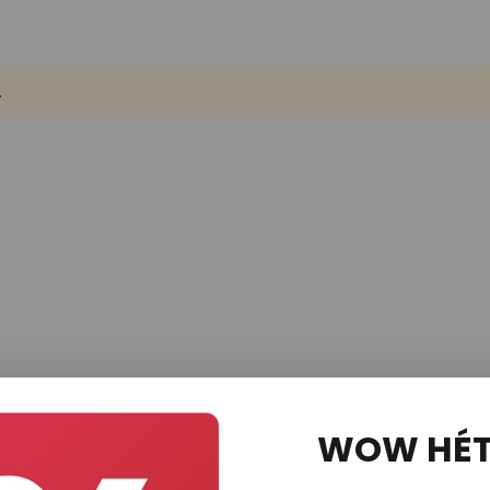
.
Hírlevél
WOW HÉ
ént az akciókról, exkluzív kedvezményekről, a legújabb lám
endekről. Regisztráljon most és szerezzen 15% kedvezmén