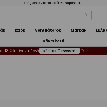
Ingyenes visszaküldés 50 napon belül
Keresés
pák
Izzók
Ventilátorok
Márkák
LEÁR
Következő
ár 13 % kedvezmény!
Kód:
HET
másolás