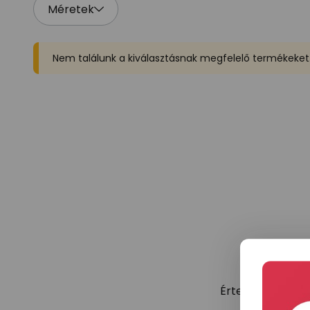
Méretek
Nem találunk a kiválasztásnak megfelelő termékeket
Értesüljön elsők
tr