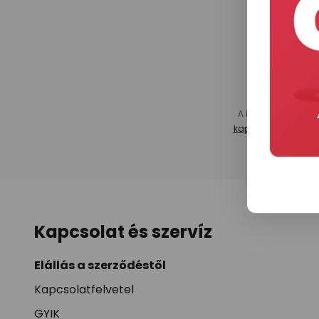
A leiratkozás bárm
kapcsolatfelvételi 
Kapcsolat és szervíz
Elállás a szerződéstől
Kapcsolatfelvetel
GYIK