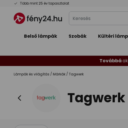
Ugrás
Több mint 25 év tapasztalat
a
Keresés
tartalomhoz
Belső lámpák
Szobák
Kültéri lám
Továbbá
ak
Lámpák és világítás
Márkák
Tagwerk
Tagwerk