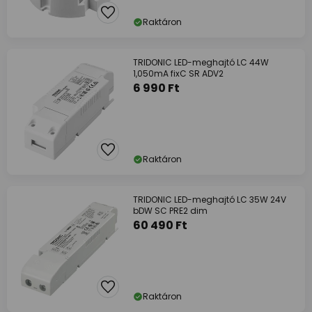
Raktáron
TRIDONIC LED-meghajtó LC 44W
1,050mA fixC SR ADV2
6 990 Ft
Raktáron
TRIDONIC LED-meghajtó LC 35W 24V
bDW SC PRE2 dim
60 490 Ft
Raktáron