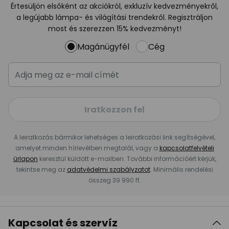
Értesüljön elsőként az akciókról, exkluzív kedvezményekről,
a legújabb lámpa- és világítási trendekről. Regisztráljon
most és szerezzen 15% kedvezményt!
Magánügyfél
Cég
Iratkozzon fel
A leiratkozás bármikor lehetséges a leiratkozási link segítségével,
amelyet minden hírlevélben megtalál, vagy a
kapcsolatfelvételi
űrlapon
keresztül küldött e-mailben. További információért kérjük,
tekintse meg az
adatvédelmi szabályzatot
. Minimális rendelési
összeg 39 990 ft.
Kapcsolat és szervíz