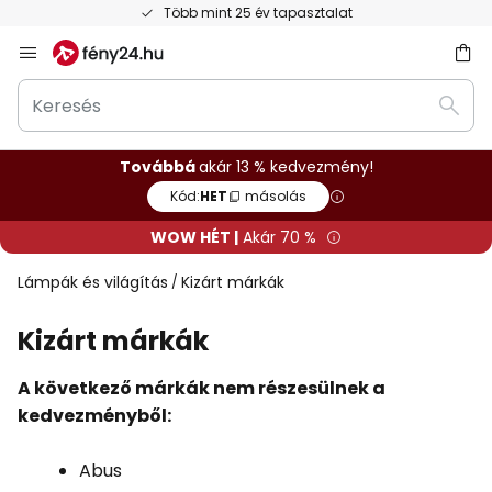
Több mint 25 év tapasztalat
Ugrás
a
Keresés
tartalomhoz
sés
Kere
Továbbá
akár 13 % kedvezmény!
Kód:
HET
másolás
WOW HÉT |
Akár 70 %
Lámpák és világítás
Kizárt márkák
Kizárt márkák
A következő márkák nem részesülnek a
kedvezményből:
Abus