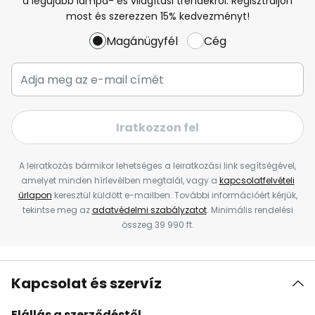
a legújabb lámpa- és világítási trendekről. Regisztráljon
most és szerezzen 15% kedvezményt!
Magánügyfél
Cég
Iratkozzon fel
A leiratkozás bármikor lehetséges a leiratkozási link segítségével,
amelyet minden hírlevélben megtalál, vagy a
kapcsolatfelvételi
űrlapon
keresztül küldött e-mailben. További információért kérjük,
tekintse meg az
adatvédelmi szabályzatot
. Minimális rendelési
összeg 39 990 ft.
Kapcsolat és szervíz
Elállás a szerződéstől