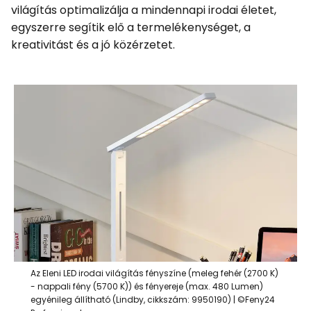
világítás optimalizálja a mindennapi irodai életet,
egyszerre segítik elő a termelékenységet, a
kreativitást és a jó közérzetet.
Az Eleni LED irodai világítás fényszíne (meleg fehér (2700 K)
- nappali fény (5700 K)) és fényereje (max. 480 Lumen)
egyénileg állítható (Lindby, cikkszám: 9950190) | ©Feny24