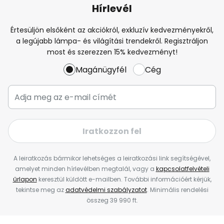
Hírlevél
Értesüljön elsőként az akciókról, exkluzív kedvezményekről,
a legújabb lámpa- és világítási trendekről. Regisztráljon
most és szerezzen 15% kedvezményt!
Magánügyfél
Cég
Iratkozzon fel
A leiratkozás bármikor lehetséges a leiratkozási link segítségével,
amelyet minden hírlevélben megtalál, vagy a
kapcsolatfelvételi
űrlapon
keresztül küldött e-mailben. További információért kérjük,
tekintse meg az
adatvédelmi szabályzatot
. Minimális rendelési
összeg 39 990 ft.