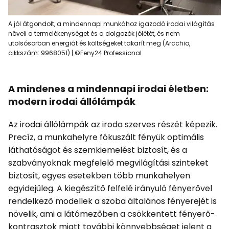
A jól átgondolt, a mindennapi munkához igazodó irodai világítás
növeli a termelékenységet és a dolgozók jólétét, és nem
utolsósorban energiát és költségeket takarít meg (Arcchio,
cikkszám: 9968051) | ©Feny24 Professional
A mindenes a mindennapi irodai életben:
modern irodai állólámpák
Az irodai állólámpák az iroda szerves részét képezik.
Precíz, a munkahelyre fókuszált fényük optimális
láthatóságot és szemkiemelést biztosít, és a
szabványoknak megfelelő megvilágítási szinteket
biztosít, egyes esetekben több munkahelyen
egyidejűleg. A kiegészítő felfelé irányuló fényerővel
rendelkező modellek a szoba általános fényerejét is
növelik, ami a látómezőben a csökkentett fényerő-
kontrasztok miatt további könnyebbséget jelent a