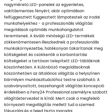
nagyméretű LED-panelek az egyenletes,
vakításmentes fényért, akár optimálisan
felfüggesztett függesztett lámpatestek az irodai
munkahelyekhez - a professzionális világítási
megoldások optimális munkahangulatot
teremtenek. A kiváló minőségű LED-termékek
zökkenőmentesen illeszkednek a professzionális
munkakörnyezetbe, hatékonyan takarítanak meg
költségeket és csökkentik a karbantartási
költségeket a tartósan telepített LED-tábláknak
köszönhetően. A különböző megoldásoknak
köszönhetően az általános világítás a helyszínen
bármilyen munkaszituációhoz testre szabható. A
szabványosított, összehangolt világítási koncepció
érdekében a Feny24 Professional személyre szabott
világítástervezést is kínál. Mert csak a megfelelő
környezeti megvilágítás mellett tud a szemed
fókuszálni és a fejed tiszta maradni.