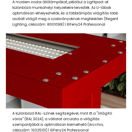
A modern irodai állólámpákat, például a Lightpad-et
különböző munkahelyi helyzetekre tervezték. Az U-lábak
optimálisan elhelyezhetők, és a többlámpás világítás több
asztalt világít meg a szabványoknak megfelelően (Regent
Lighting, cikkszám: 8001098) | ©Feny24 Professional
A különböző RAL-színek segítségével, mint itt a "Világító
vörös" (RAL 3024), a vállalat arculata a világítás
szempontjából is optimálisan kiemelhető (Arcchio,
cikkszám: 10025131) | ©Feny24 Professional