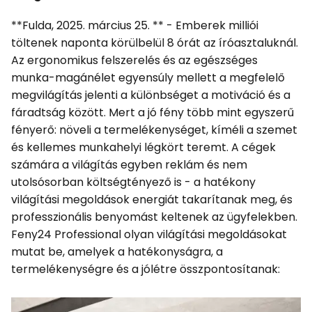
**Fulda, 2025. március 25. ** - Emberek milliói
töltenek naponta körülbelül 8 órát az íróasztaluknál.
Az ergonomikus felszerelés és az egészséges
munka-magánélet egyensúly mellett a megfelelő
megvilágítás jelenti a különbséget a motiváció és a
fáradtság között. Mert a jó fény több mint egyszerű
fényerő: növeli a termelékenységet, kíméli a szemet
és kellemes munkahelyi légkört teremt. A cégek
számára a világítás egyben reklám és nem
utolsósorban költségtényező is - a hatékony
világítási megoldások energiát takarítanak meg, és
professzionális benyomást keltenek az ügyfelekben.
Feny24 Professional olyan világítási megoldásokat
mutat be, amelyek a hatékonyságra, a
termelékenységre és a jólétre összpontosítanak: