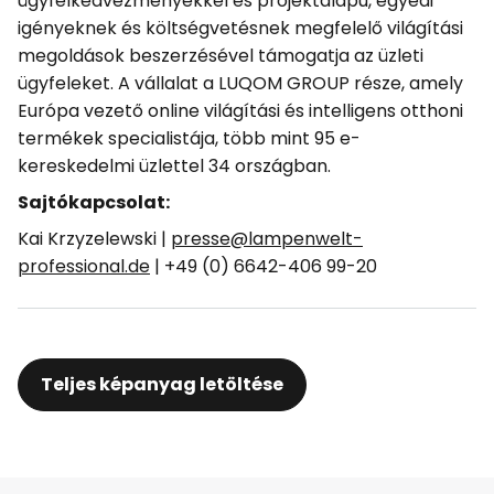
ügyfélkedvezményekkel és projektalapú, egyedi
igényeknek és költségvetésnek megfelelő világítási
megoldások beszerzésével támogatja az üzleti
ügyfeleket. A vállalat a LUQOM GROUP része, amely
Európa vezető online világítási és intelligens otthoni
termékek specialistája, több mint 95 e-
kereskedelmi üzlettel 34 országban.
Sajtókapcsolat:
Kai Krzyzelewski |
presse@lampenwelt-
professional.de
| +49 (0) 6642-406 99-20
Teljes képanyag letöltése