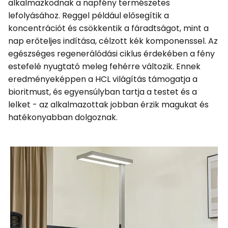
alkalmazkodnak a napfény természetes
lefolyásához. Reggel például elősegítik a
koncentrációt és csökkentik a fáradtságot, mint a
nap erőteljes indítása, célzott kék komponenssel. Az
egészséges regenerálódási ciklus érdekében a fény
estefelé nyugtató meleg fehérre változik. Ennek
eredményeképpen a HCL világítás támogatja a
bioritmust, és egyensúlyban tartja a testet és a
lelket - az alkalmazottak jobban érzik magukat és
hatékonyabban dolgoznak.