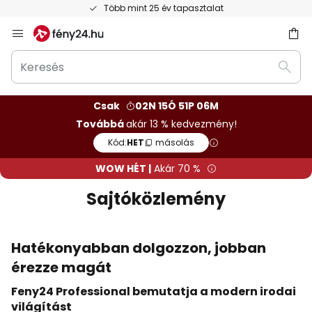
Ingyenes visszaküldés 50 napon belül
Ugrás
a
Keresés
tartalomhoz
sés
Kere
Csak
02N 15Ó 51P 05M
Továbbá
akár 13 % kedvezmény!
Kód:
HET
másolás
WOW HÉT |
Akár 70 %
Sajtóközlemény
Hatékonyabban dolgozzon, jobban
érezze magát
Feny24 Professional bemutatja a modern irodai
világítást