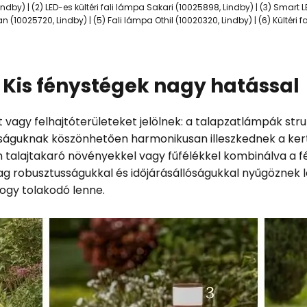
indby) | (2) LED-es kültéri fali lámpa Sakari (10025898, Lindby) | (3) Smart 
han (10025720, Lindby) | (5) Fali lámpa Othil (10020320, Lindby) | (6) Kültéri
 Kis fénystégek nagy hatással
 vagy felhajtóterületeket jelölnek: a talapzatlámpák stru
águknak köszönhetően harmonikusan illeszkednek a kerti
n talajtakaró növényekkel vagy fűfélékkel kombinálva a 
lag robusztusságukkal és időjárásállóságukkal nyűgöznek l
hogy tolakodó lenne.