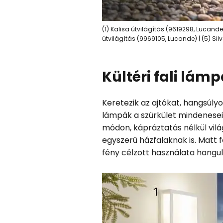
(1) Kalisa útvilágítás (9619298, Lucande)
útvilágítás (9969105, Lucande) | (5) Si
Kültéri fali lám
Keretezik az ajtókat, hangsúlyo
lámpák a szürkület mindenesei
módon, kápráztatás nélkül vilá
egyszerű házfalaknak is. Matt 
fény célzott használata hangula