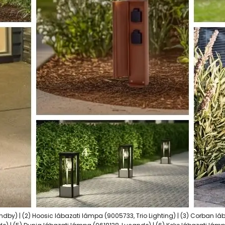
ndby) | (2) Hoosic lábazati lámpa (9005733, Trio Lighting) | (3) Corban l