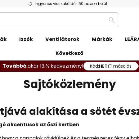
Ingyenes visszaküldés 50 napon belül
Keresés
pák
Izzók
Ventilátorok
Márkák
LEÁR
Következő
Továbbá
akár 13 % kedvezmény!
Kód:
HET
másolás
Sajtóközlemény
tjává alakítása a sötét év
ó akcentusok az őszi kertben
Ahogy a nappalok rövidülnek és a természetes fény elhalv