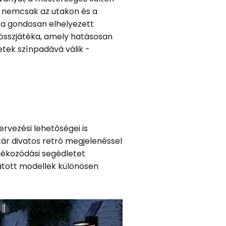
ny nemcsak az utakon és a
r a gondosan elhelyezett
 összjátéka, amely hatásosan
etek színpadává válik -
ervezési lehetőségei is
kár divatos retró megjelenéssel
ájékozódási segédletet
átott modellek különösen