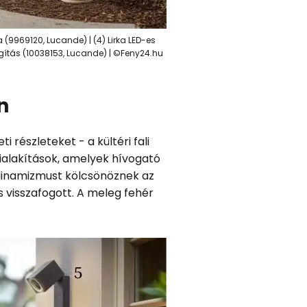
a (9969120, Lucande) | (4) Lirka LED-es
ágítás (10038153, Lucande) | ©Feny24.hu
n
 részleteket - a kültéri fali
ialakítások, amelyek hívogató
k dinamizmust kölcsönöznek az
 visszafogott. A meleg fehér