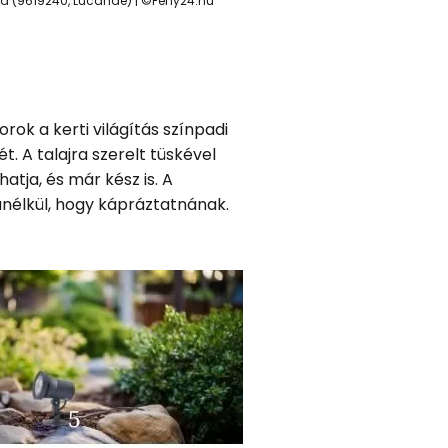
mpa (9619240, Lucande) | ©Feny24.hu
rok a kerti világítás színpadi
. A talajra szerelt tüskével
atja, és már kész is. A
élkül, hogy kápráztatnának.