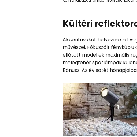
Kalisa lábazati lámpa (9619296, Lucand
Kültéri reflektor
Akcentusokat helyeznek el, vagy
művészei. Fókuszált fénykúpjuk 
ellátott modellek maximális rug
melegfehér spotlámpák különö
Bónusz: Az év sötét hónapjaiba