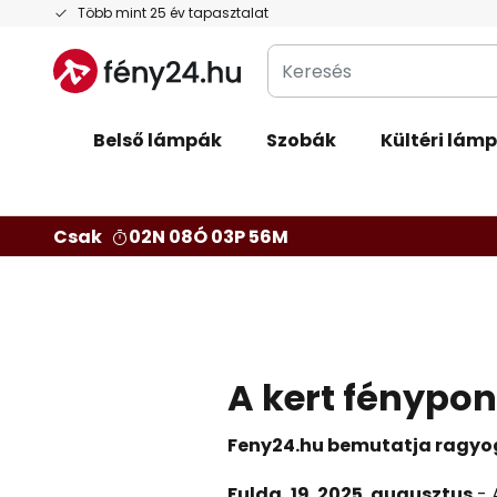
Ugrás
Több mint 25 év tapasztalat
a
Keresés
tartalomhoz
Belső lámpák
Szobák
Kültéri lám
Csak
02N 08Ó 03P 55M
A kert fénypon
Feny24.hu bemutatja ragyog
Fulda, 19. 2025. augusztus
- 