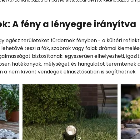
e) | (5) Dunia lábazati lámpa (9618138, Lucande) | (6) Keke lábazati lá
ok: A fény a lényegre irányítva
 egész területeket fürdetnek fényben - a kültéri reflekto
lehetővé teszi a fák, szobrok vagy falak drámai kiemelését
almasságot biztosítanak: egyszerűen elhelyezheti, igazíth
sen hatékonyak, mélységet és hangulatot teremtenek an
n a nem kívánt vendégek elriasztásában is segíthetnek.