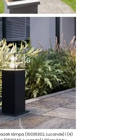
ábazati lámpa (10035302, Lucande) | (4)