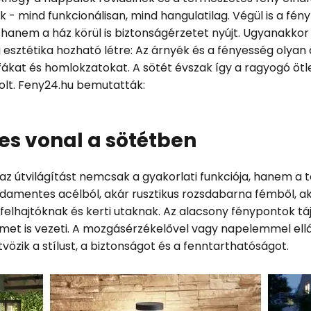
k - mind funkcionálisan, mind hangulatilag. Végül is a fé
, hanem a ház körül is biztonságérzetet nyújt. Ugyanakko
esztétika hozható létre: Az árnyék és a fényesség olyan
 fákat és homlokzatokat. A sötét évszak így a ragyogó ötl
dolt. Feny24.hu bemutatták:
es vonal a sötétben
 az útvilágítást nemcsak a gyakorlati funkciója, hanem a t
zsdamentes acélból, akár rusztikus rozsdabarna fémből, a
 felhajtóknak és kerti utaknak. Az alacsony fénypontok t
met is vezeti. A mozgásérzékelővel vagy napelemmel ell
özik a stílust, a biztonságot és a fenntarthatóságot.