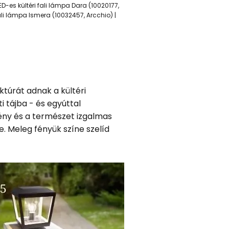
LED-es kültéri fali lámpa Dara (10020177,
 fali lámpa Ismera (10032457, Arcchio) |
ktúrát adnak a kültéri
 tájba - és egyúttal
fény és a természet izgalmas
e. Meleg fényük színe szelíd