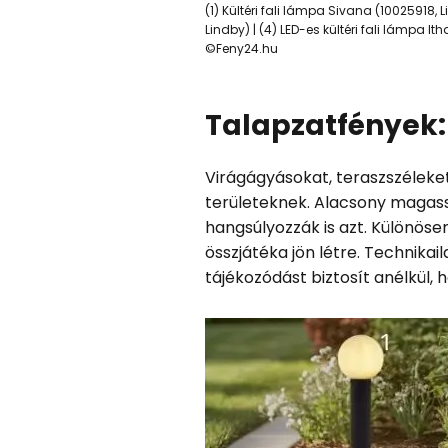
(1) Kültéri fali lámpa Sivana (10025918, L
Lindby) | (4) LED-es kültéri fali lámpa It
©Feny24.hu
Talapzatfények:
Virágágyásokat, teraszszéleket
területeknek. Alacsony magass
hangsúlyozzák is azt. Különöse
összjátéka jön létre. Technikai
tájékozódást biztosít anélkül, 