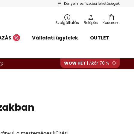
Kényelmes fizetési lehetőségek
Szolgáltatás
Belépés
Kosaram
AZÁS
Vállalati ügyfelek
OUTLET
WOW HÉT |
Akár 70 %
szakban
ányul, a mesterséges kültéri