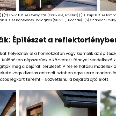
 | (2) Tovio LED-es útvilágítás (10037784, Arcchio) | (3) Darja LED-es lámp
lvan LED-es napelemes útvilágítás (9619181, Lucande) | (6) Chandan útvil
pák: Építészet a reflektorfénybe
kat helyeznek el a homlokzaton vagy kiemelik az építészeti
. Különösen népszerűek a közvetett fénnyel rendelkező k
gítják meg a bejárati területet. A fel-le hatású modelle
fekete vagy divatos antracit színben egyszerre modern és
tos légkört teremt - közvetlenül a bejárati ajtó előtt.