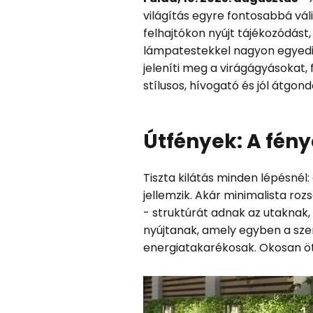
világítás egyre fontosabbá váli
felhajtókon nyújt tájékozódást
lámpatestekkel nagyon egyedi 
jeleníti meg a virágágyásokat,
stílusos, hívogató és jól átgon
Útfények: A fény
Tiszta kilátás minden lépésnél:
jellemzik. Akár minimalista ro
- struktúrát adnak az utaknak,
nyújtanak, amely egyben a sze
energiatakarékosak. Okosan ötv