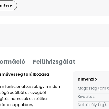
nítése
formáció
Felülvizsgálat
 kézművesség találkozása
Dimenzió
ern funkcionalitással, így minden
Magasság (cm):
őségű acélból és üvegből
Kivetítés:
ágítás nemcsak esztétikai
kár a nappaliban,
Nettó súly (kg):