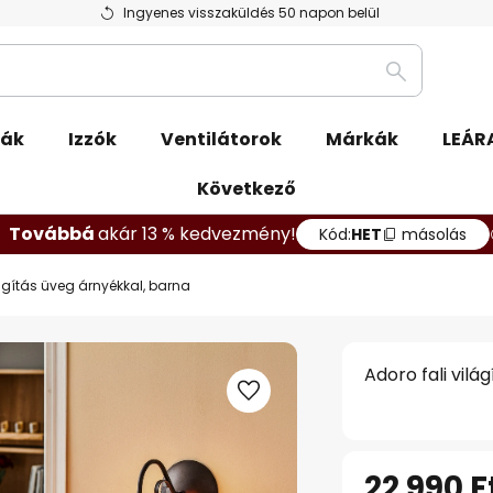
Ingyenes visszaküldés 50 napon belül
Keresés
pák
Izzók
Ventilátorok
Márkák
LEÁR
Következő
Továbbá
akár 13 % kedvezmény!
Kód:
HET
másolás
lágítás üveg árnyékkal, barna
Adoro fali vilá
22 990 F