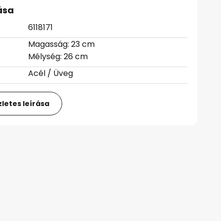
ása
6118171
Magasság: 23 cm
Mélység: 26 cm
Acél / Üveg
letes leírása