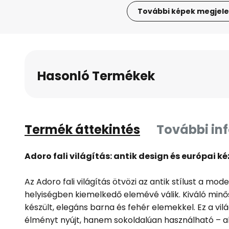
További képek megjele
Ugrás
a
képgaléria
elejére
Hasonló Termékek
Termék áttekintés
További in
Adoro fali világítás: antik design és európai
Az Adoro fali világítás ötvözi az antik stílust a mod
helyiségben kiemelkedő elemévé válik. Kiváló min
készült, elegáns barna és fehér elemekkel. Ez a vil
élményt nyújt, hanem sokoldalúan használható – a