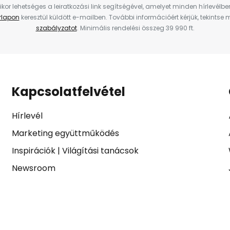
ikor lehetséges a leiratkozási link segítségével, amelyet minden hírlevélb
űrlapon
keresztül küldött e-mailben. További információért kérjük, tekintse
szabályzatot
. Minimális rendelési összeg 39 990 ft.
Kapcsolatfelvétel
Hírlevél
Marketing együttműködés
Inspirációk
|
Világítási tanácsok
Newsroom