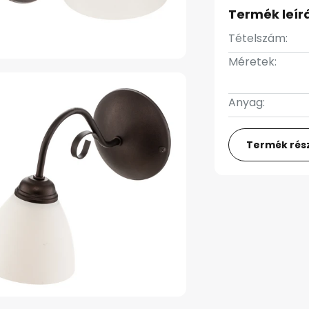
Termék leír
Tételszám:
Méretek:
Anyag:
Termék rész