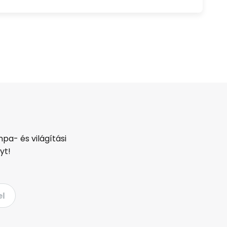
pa- és világítási
yt!
el