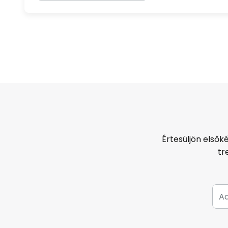
Értesüljön elsők
tr