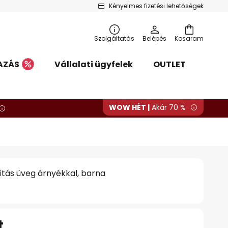
Kényelmes fizetési lehetőségek
Szolgáltatás
Belépés
Kosaram
AZÁS
Vállalati ügyfelek
OUTLET
WOW HÉT |
Akár 70 %
gítás üveg árnyékkal, barna
t