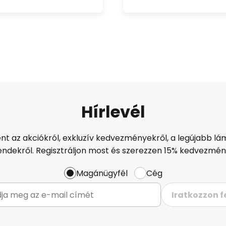
Hírlevél
ént az akciókról, exkluzív kedvezményekről, a legújabb lám
endekről. Regisztráljon most és szerezzen 15% kedvezmén
Magánügyfél
Cég
Iratkozzon f