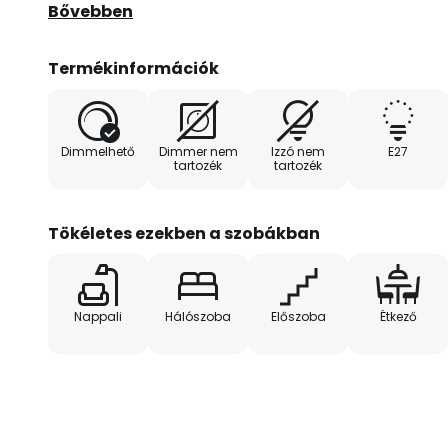
hálószobában, előszobában vagy étkezőben.
Bővebben
Az Adoro különleges jellemzője a dimmelhetőség, 
Termékinformációk
fényerőszabályozó tesz lehetővé, így a fényerő rug
Európában gyártott világítás minőségével és vonzó
vásárlókat. Az Adoro fali világítás tökéletes példá
Dimmelhető
Dimmer nem
Izzó nem
E27
praktikus tulajdonságok sikeres ötvözésének.
tartozék
tartozék
Tökéletes ezekben a szobákban
Nappali
Hálószoba
Előszoba
Étkező