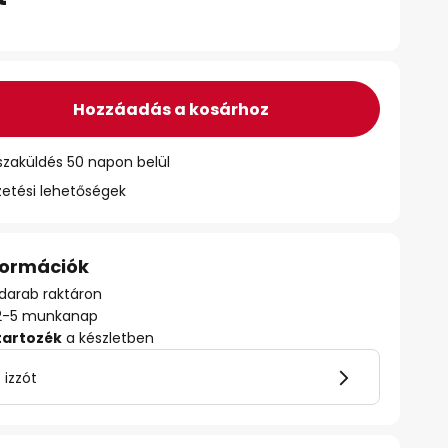
Hozzáadás a kosárhoz
szaküldés 50 napon belül
zetési lehetőségek
nformációk
darab raktáron
ő: 2-5 munkanap
tartozék
a készletben
 izzót