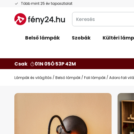
Ugrás
Több mint 25 év tapasztalat
a
Keresés
tartalomhoz
Belső lámpák
Szobák
Kültéri lám
Csak
01N 05Ó 53P 41M
Lámpák és világítás
Belső lámpák
Fali lámpák
Adoro fali vi
Ugrás
a
képgaléria
végére