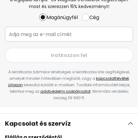
most és szerezzen 15% kedvezményt!
Magánügyfél
Cég
Iratkozzon fel
A leiratkozás bármikor lehetséges a leiratkozási link segítségével,
amelyet minden hírlevélben megtalál, vagy a
kapcsolatfelvételi
űrlapon
keresztül küldött e-mailben. További információért kérjük,
tekintse meg az
adatvédelmi szabályzatot
. Minimális rendelési
összeg 39 990 ft.
Kapcsolat és szervíz
Elállás a szerződéstől