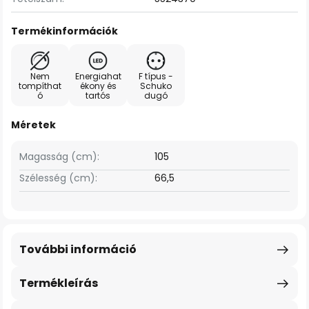
Termékinformációk
Nem
Energiahat
F típus -
tompíthat
ékony és
Schuko
ó
tartós
dugó
Méretek
Magasság (cm):
105
Szélesség (cm):
66,5
További információ
Termékleírás