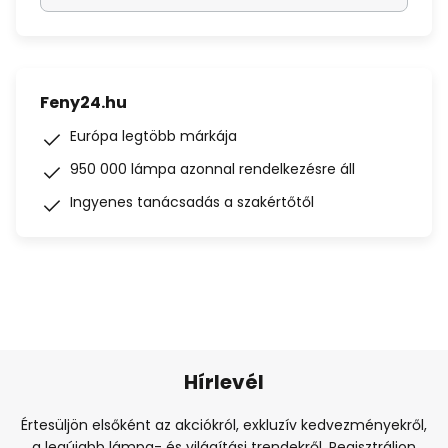
Feny24.hu
Európa legtöbb márkája
950 000 lámpa azonnal rendelkezésre áll
Ingyenes tanácsadás a szakértőtől
Hírlevél
Értesüljön elsőként az akciókról, exkluzív kedvezményekről,
a legújabb lámpa- és világítási trendekről. Regisztráljon