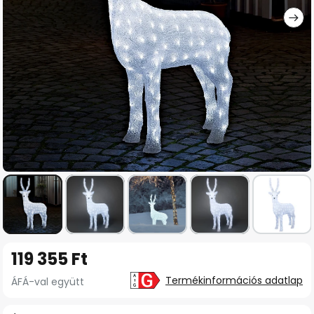
Ugrás
119 355 Ft
a
képgaléria
Termékinformációs adatlap
ÁFÁ-val együtt
elejére