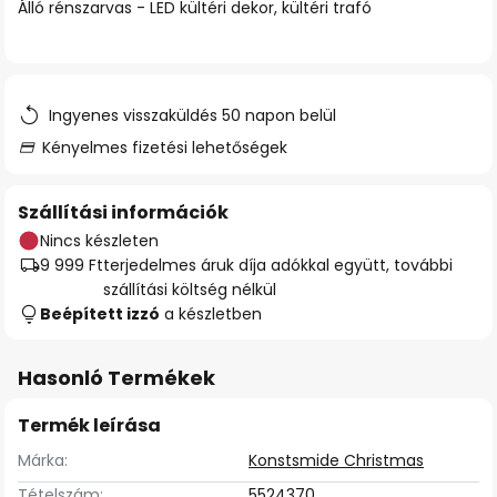
Álló rénszarvas - LED kültéri dekor, kültéri trafó
Ingyenes visszaküldés 50 napon belül
Kényelmes fizetési lehetőségek
Szállítási információk
Nincs készleten
9 999 Ft
terjedelmes áruk díja adókkal együtt, további
szállítási költség nélkül
Beépített izzó
a készletben
Hasonló Termékek
Termék leírása
Márka:
Konstsmide Christmas
Tételszám:
5524370