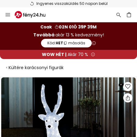
Ingyenes visszaküldés 50 napon belül
Ugrás
a
tartalomhoz
sés
Csak
02N 01Ó 39P 39M
Továbbá
akár 13 % kedvezmény!
Kód:
HET
másolás
WOW HÉT |
Akár 70 %
Kültére karácsonyi figurák
Ugrás
a
képgaléria
végére