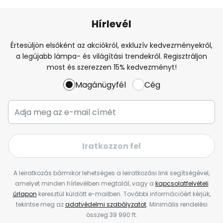
Hírlevél
Értesüljön elsőként az akciókról, exkluzív kedvezményekről,
a legújabb lámpa- és világítási trendekről. Regisztráljon
most és szerezzen 15% kedvezményt!
Magánügyfél
Cég
Iratkozzon fel
A leiratkozás bármikor lehetséges a leiratkozási link segítségével,
amelyet minden hírlevélben megtalál, vagy a
kapcsolatfelvételi
űrlapon
keresztül küldött e-mailben. További információért kérjük,
tekintse meg az
adatvédelmi szabályzatot
. Minimális rendelési
összeg 39 990 ft.