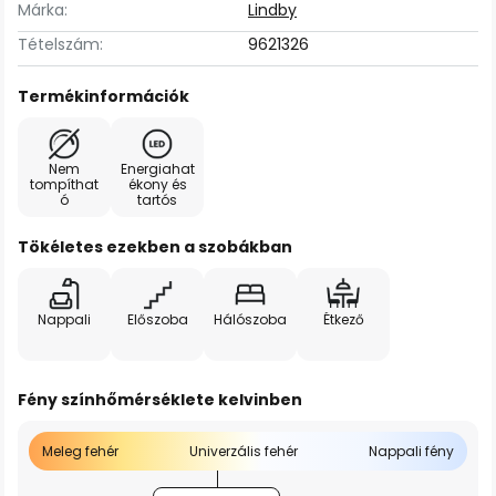
Márka:
Lindby
Tételszám:
9621326
Termékinformációk
Nem
Energiahat
tompíthat
ékony és
ó
tartós
Tökéletes ezekben a szobákban
Nappali
Előszoba
Hálószoba
Étkező
Fény színhőmérséklete kelvinben
Meleg fehér
Univerzális fehér
Nappali fény