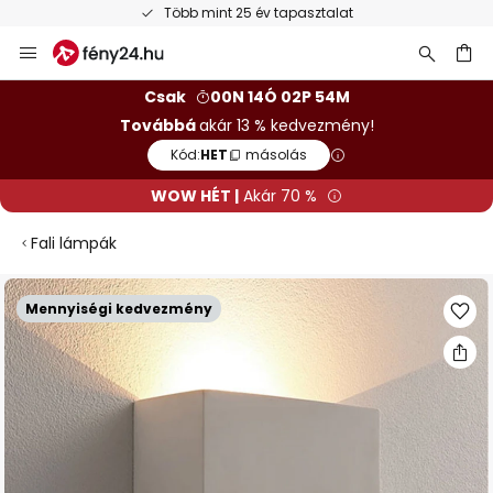
Több mint 25 év tapasztalat
Ugrás
a
tartalomhoz
sés
Csak
00N 14Ó 02P 53M
Továbbá
akár 13 % kedvezmény!
Kód:
HET
másolás
WOW HÉT |
Akár 70 %
Fali lámpák
Ugrás
Mennyiségi kedvezmény
a
képgaléria
végére