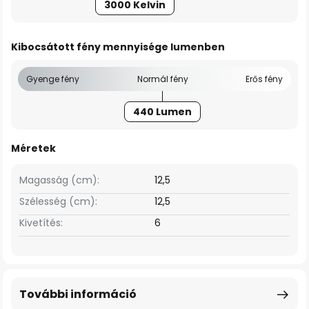
3000 Kelvin
Kibocsátott fény mennyisége lumenben
Gyenge fény
Normál fény
Erős fény
440 Lumen
Méretek
Magasság (cm):
12,5
Szélesség (cm):
12,5
Kivetítés:
6
További információ