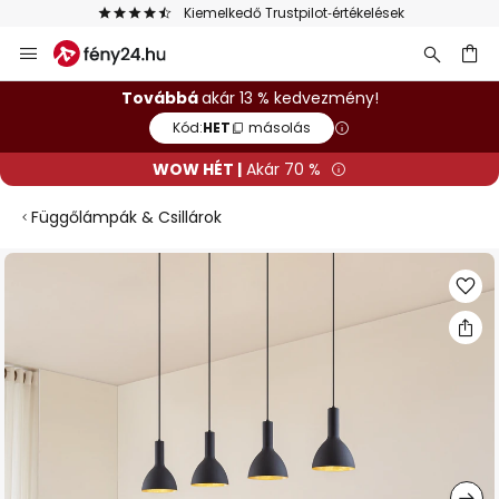
Kiemelkedő Trustpilot‑értékelések
Ugrás
a
tartalomhoz
sés
Továbbá
akár 13 % kedvezmény!
Kód:
HET
másolás
WOW HÉT |
Akár 70 %
Függőlámpák & Csillárok
Ugrás
a
képgaléria
végére