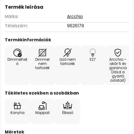
Termék leírása
Márka:
Arcchio
Tételszám:
9626179
Termékinformációk
Dimmelhet
Dimmer
Izzó nem
E27
Arcchio –
ő
nem
tartozék
akár 5 év
tartozék
garancia
(lásd a
gyártó
adatait)
Tökéletes ezekben a szobákban
Konyha
Nappali
Étkező
Méretek