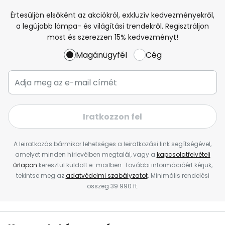
Értesüljön elsőként az akciókról, exkluzív kedvezményekről,
a legújabb lámpa- és világítási trendekről. Regisztráljon
most és szerezzen 15% kedvezményt!
Magánügyfél
Cég
Iratkozzon fel
A leiratkozás bármikor lehetséges a leiratkozási link segítségével,
amelyet minden hírlevélben megtalál, vagy a
kapcsolatfelvételi
űrlapon
keresztül küldött e-mailben. További információért kérjük,
tekintse meg az
adatvédelmi szabályzatot
. Minimális rendelési
összeg 39 990 ft.