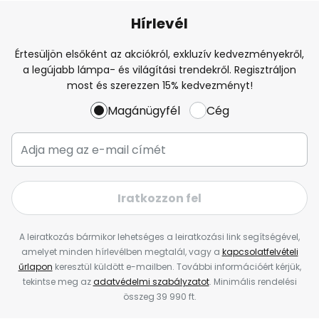
Hírlevél
Értesüljön elsőként az akciókról, exkluzív kedvezményekről,
a legújabb lámpa- és világítási trendekről. Regisztráljon
most és szerezzen 15% kedvezményt!
Magánügyfél
Cég
Iratkozzon fel
A leiratkozás bármikor lehetséges a leiratkozási link segítségével,
amelyet minden hírlevélben megtalál, vagy a
kapcsolatfelvételi
űrlapon
keresztül küldött e-mailben. További információért kérjük,
tekintse meg az
adatvédelmi szabályzatot
. Minimális rendelési
összeg 39 990 ft.