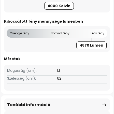
4000 Kelvin
Kibocsátott fény mennyisége lumenben
Gyenge fény
Normál fény
Erős fény
4870 Lumen
Méretek
Magasság (cm):
1,1
Szélesség (cm):
62
További információ