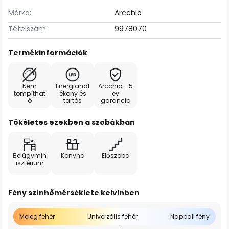
Márka:
Arcchio
Tételszám:
9978070
Termékinformációk
Nem
Energiahat
Arcchio - 5
tompíthat
ékony és
év
ó
tartós
garancia
Tökéletes ezekben a szobákban
Belügymin
Konyha
Előszoba
isztérium
Fény színhőmérséklete kelvinben
Meleg fehér
Univerzális fehér
Nappali fény