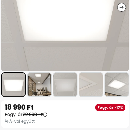
Ugrás
18 990 Ft
Fogy. ár -17%
a
Fogy. ár
22 990 Ft
képgaléria
ÁFÁ-val együtt
elejére