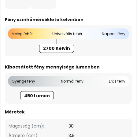
Fény színhőmérséklete kelvinben
Meleg fehér
Univerzális fehér
Nappali fény
2700 Kelvin
Kibocsátott fény mennyisége lumenben
Gyenge fény
Normál fény
Erős fény
450 Lumen
Méretek
Magasság (cm):
30
Átmérő (cm):
3,9