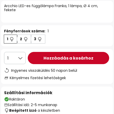
Arcchio LED-es függőlámpa Franka, 1 lámpa, Ø 4 cm,
fekete
Fényforrások száma:
1
1
2
3
Hozzáadás a kosárhoz
1
Ingyenes visszaküldés 50 napon belül
Kényelmes fizetési lehetőségek
Szállítási információk
Raktáron
Szállítási idő: 2-5 munkanap
Beépített izzó
a készletben