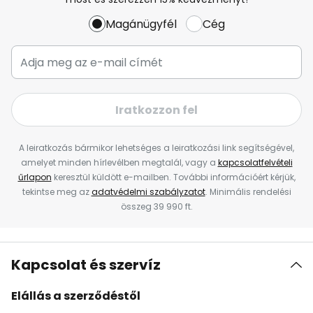
Magánügyfél
Cég
Iratkozzon fel
A leiratkozás bármikor lehetséges a leiratkozási link segítségével,
amelyet minden hírlevélben megtalál, vagy a
kapcsolatfelvételi
űrlapon
keresztül küldött e-mailben. További információért kérjük,
tekintse meg az
adatvédelmi szabályzatot
. Minimális rendelési
összeg 39 990 ft.
Kapcsolat és szervíz
Elállás a szerződéstől