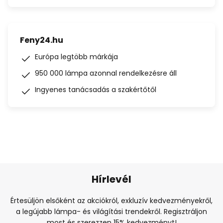
Feny24.hu
Európa legtöbb márkája
950 000 lámpa azonnal rendelkezésre áll
Ingyenes tanácsadás a szakértőtől
Hírlevél
Értesüljön elsőként az akciókról, exkluzív kedvezményekről,
a legújabb lámpa- és világítási trendekről. Regisztráljon
most és szerezzen 15% kedvezményt!