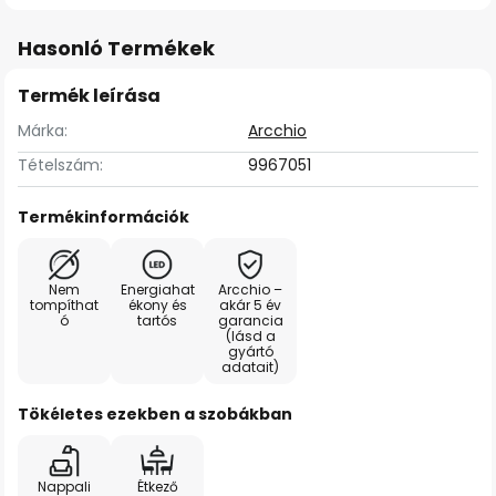
Hasonló Termékek
Termék leírása
Márka:
Arcchio
Tételszám:
9967051
Termékinformációk
Nem
Energiahat
Arcchio –
tompíthat
ékony és
akár 5 év
ó
tartós
garancia
(lásd a
gyártó
adatait)
Tökéletes ezekben a szobákban
Nappali
Étkező