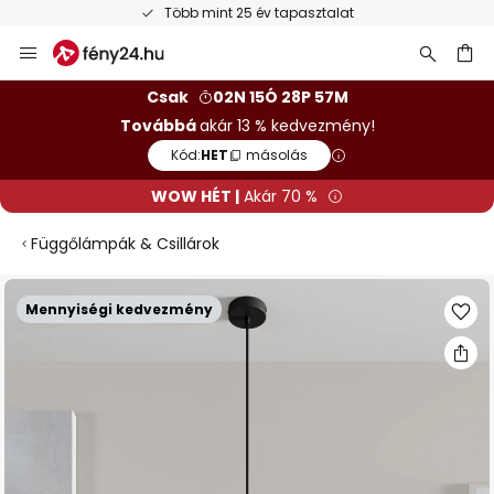
Több mint 25 év tapasztalat
Ugrás
a
tartalomhoz
sés
Csak
02N 15Ó 28P 56M
Továbbá
akár 13 % kedvezmény!
Kód:
HET
másolás
WOW HÉT |
Akár 70 %
Függőlámpák & Csillárok
Ugrás
Mennyiségi kedvezmény
a
képgaléria
végére