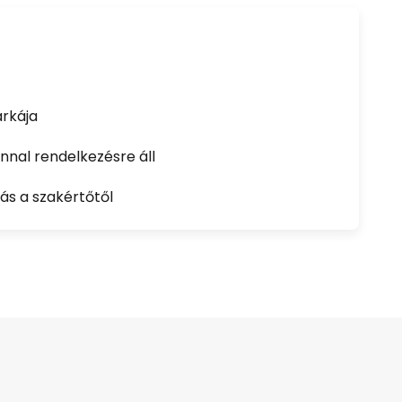
rkája
nal rendelkezésre áll
ás a szakértőtől