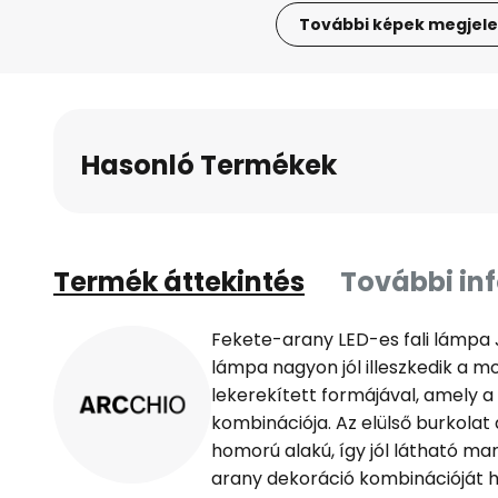
További képek megjele
Ugrás
a
képgaléria
elejére
Hasonló Termékek
Termék áttekintés
További in
Fekete-arany LED-es fali lámpa J
lámpa nagyon jól illeszkedik a 
lekerekített formájával, amely
kombinációja. Az elülső burkola
homorú alakú, így jól látható mar
arany dekoráció kombinációját ho