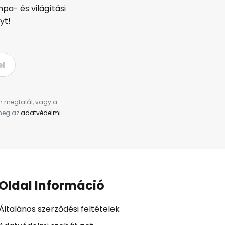
pa- és világítási
yt!
el
en megtalál, vagy a
 meg az
adatvédelmi
Oldal Információ
Általános szerződési feltételek