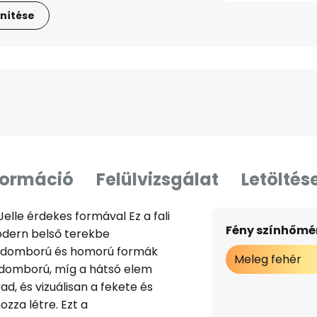
nítése
formáció
Felülvizsgálat
Letöltés
elle érdekes formával Ez a fali
Fény színhőmér
modern belső terekbe
 a domború és homorú formák
Meleg fehér
t domború, míg a hátsó elem
ad, és vizuálisan a fekete és
zza létre. Ezt a