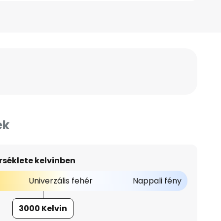
ek
séklete kelvinben
Univerzális fehér
Nappali fény
3000 Kelvin