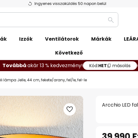
Ingyenes visszaküldés 50 napon belül
Keresés
pák
Izzók
Ventilátorok
Márkák
LEÁR
Következő
Továbbá
akár 13 % kedvezmény!
Kód:
HET
másolás
li lámpa Jelle, 44 cm, fekete/arany, fel/le, fel-le
Arcchio LED fal
39 990 F