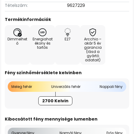
Tételszám:
9627229
Termékinformációk
Dimmelhet
Energiahat
E27
Arcchio –
ő
ékony és
akár 5 év
tartós
garancia
(lásd a
gyártó
adatait)
Fény színhőmérséklete kelvinben
Meleg fehér
Univerzális fehér
Nappali fény
2700 Kelvin
Kibocsátott fény mennyisége lumenben
Gyenge fény
Normál fény
Erős fény