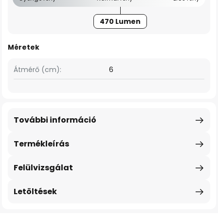
470 Lumen
Méretek
Átmérő (cm):
6
További információ
Termékleírás
Felülvizsgálat
Letöltések