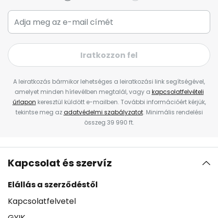
Iratkozzon fel
A leiratkozás bármikor lehetséges a leiratkozási link segítségével,
amelyet minden hírlevélben megtalál, vagy a
kapcsolatfelvételi
űrlapon
keresztül küldött e-mailben. További információért kérjük,
tekintse meg az
adatvédelmi szabályzatot
. Minimális rendelési
összeg 39 990 ft.
Kapcsolat és szervíz
Elállás a szerződéstől
Kapcsolatfelvetel
GYIK