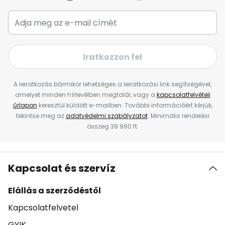
Iratkozzon fel
A leiratkozás bármikor lehetséges a leiratkozási link segítségével,
amelyet minden hírlevélben megtalál, vagy a
kapcsolatfelvételi
űrlapon
keresztül küldött e-mailben. További információért kérjük,
tekintse meg az
adatvédelmi szabályzatot
. Minimális rendelési
összeg 39 990 ft.
Kapcsolat és szervíz
Elállás a szerződéstől
Kapcsolatfelvetel
GYIK