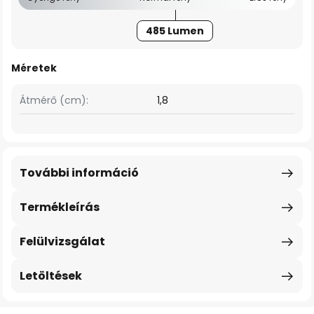
485 Lumen
Méretek
Átmérő (cm):
1,8
További információ
Termékleírás
Felülvizsgálat
Letöltések