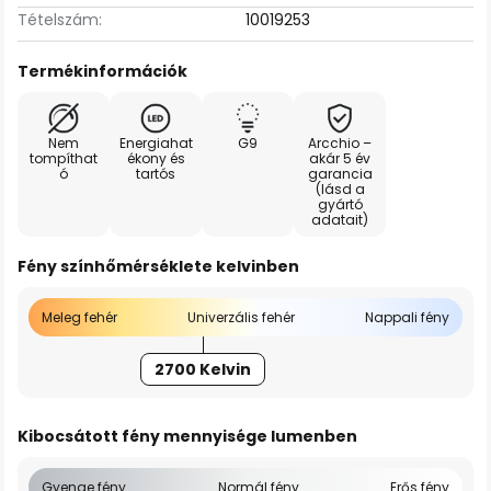
Tételszám:
10019253
Termékinformációk
Nem
Energiahat
G9
Arcchio –
tompíthat
ékony és
akár 5 év
ó
tartós
garancia
(lásd a
gyártó
adatait)
Fény színhőmérséklete kelvinben
Meleg fehér
Univerzális fehér
Nappali fény
2700 Kelvin
Kibocsátott fény mennyisége lumenben
Gyenge fény
Normál fény
Erős fény