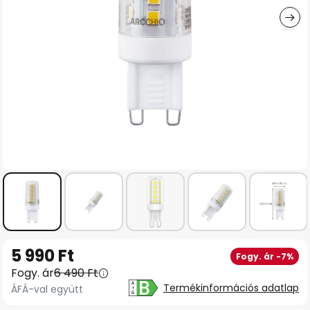
Ugrás
5 990 Ft
Fogy. ár -7%
a
Fogy. ár
6 490 Ft
képgaléria
Termékinformációs adatlap
ÁFÁ-val együtt
elejére