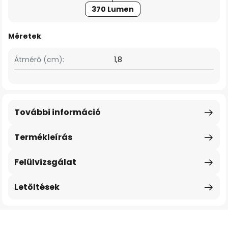
370 Lumen
Méretek
Átmérő (cm):
1,8
További információ
Termékleírás
Felülvizsgálat
Letöltések