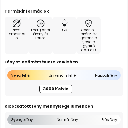
Termékinformációk
Nem
Energiahat
G9
Arcchio –
tompíthat
ékony és
akár 5 év
ó
tartós
garancia
(lásd a
gyártó
adatait)
Fény színhőmérséklete kelvinben
Meleg fehér
Univerzális fehér
Nappali fény
3000 Kelvin
Kibocsátott fény mennyisége lumenben
Gyenge fény
Normál fény
Erős fény