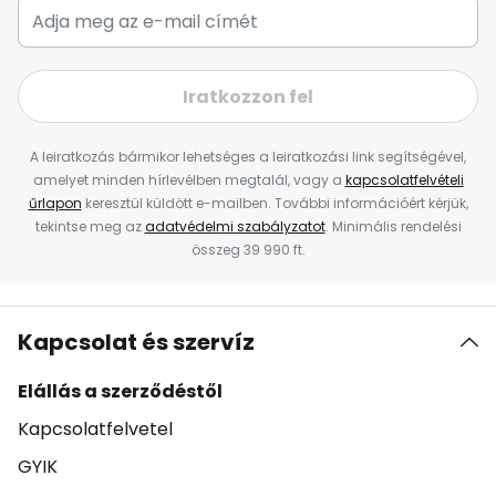
Iratkozzon fel
A leiratkozás bármikor lehetséges a leiratkozási link segítségével,
amelyet minden hírlevélben megtalál, vagy a
kapcsolatfelvételi
űrlapon
keresztül küldött e-mailben. További információért kérjük,
tekintse meg az
adatvédelmi szabályzatot
. Minimális rendelési
összeg 39 990 ft.
Kapcsolat és szervíz
Elállás a szerződéstől
Kapcsolatfelvetel
GYIK