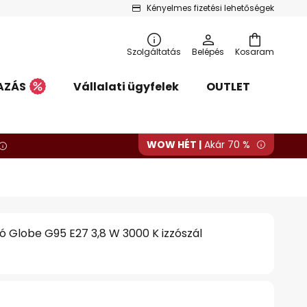
Kényelmes fizetési lehetőségek
Szolgáltatás
Belépés
Kosaram
AZÁS
Vállalati ügyfelek
OUTLET
WOW HÉT |
Akár 70 %
zó Globe G95 E27 3,8 W 3000 K izzószál