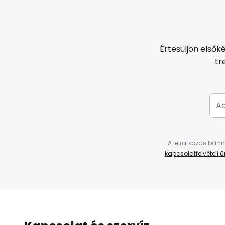
Értesüljön elsők
tr
A leiratkozás bárm
kapcsolatfelvételi 