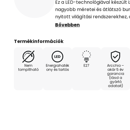
Ez a LED-technológiával készült 
nagyobb méretei és átlátszó bur
nyitott világítási rendszerekhez
kiegészíthet. A különösen jó A e
Bővebben
köszönhetően a gömb alakú izzó 
Termékinformációk
Műszaki adatok:
- A energiahatékonysági osztály
Nem
Energiahaték
E27
Arcchio –
- meleg fehér (3000 K)
tompítható
ony és tartós
akár 5 év
garancia
- G95 gömb alakú izzó
(lásd a
gyártó
adatait)