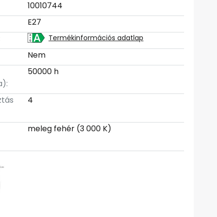
10010744
E27
:
Termékinformációs adatlap
Nem
50000 h
):
ztás
4
meleg fehér (3 000 K)