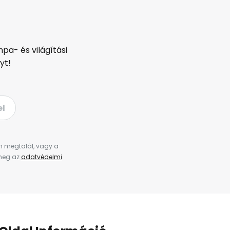
pa- és világítási
yt!
el
en megtalál, vagy a
 meg az
adatvédelmi