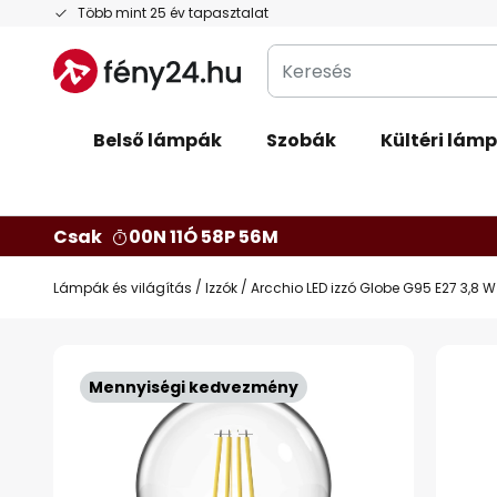
Ugrás
Több mint 25 év tapasztalat
a
Keresés
tartalomhoz
Belső lámpák
Szobák
Kültéri lám
Csak
00N 11Ó 58P 55M
Lámpák és világítás
Izzók
Arcchio LED izzó Globe G95 E27 3,8 W
Ugrás
a
Mennyiségi kedvezmény
képgaléria
végére