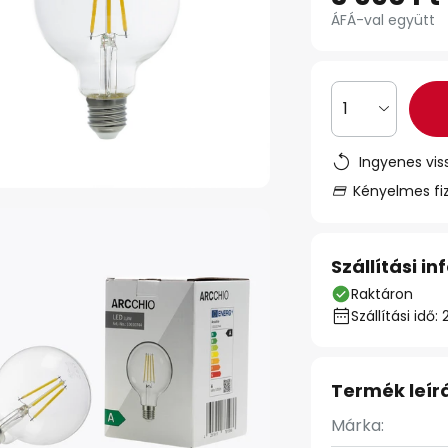
ÁFÁ-val együtt
1
Ingyenes vis
Kényelmes fi
Szállítási i
Raktáron
Szállítási id
Termék leír
Márka: