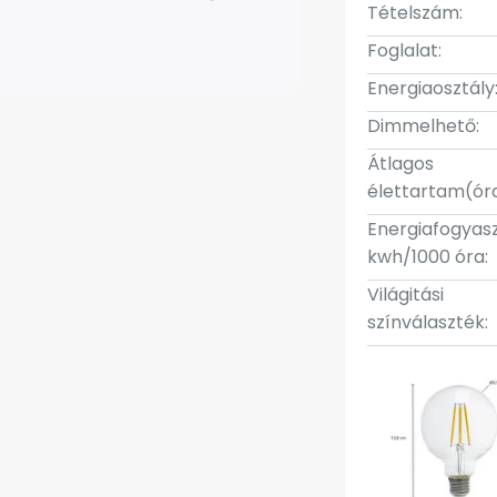
Tételszám:
Foglalat:
Energiaosztály
Dimmelhető:
Átlagos
élettartam(óra
Energiafogyas
kwh/1000 óra:
Világitási
színválaszték: