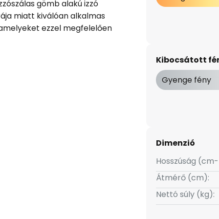
izzószálas gömb alakú izzó
ája miatt kiválóan alkalmas
, amelyeket ezzel megfelelően
nergiahatékonysági osztálynak
rendkívül hatékony fényforrás.
Kibocsátott f
Gyenge fény
Dimenzió
Hosszúság (cm-
Átmérő (cm):
Nettó súly (kg):