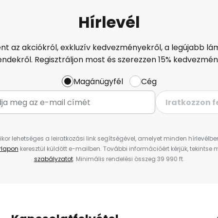
Hírlevél
ént az akciókról, exkluzív kedvezményekről, a legújabb lám
endekről. Regisztráljon most és szerezzen 15% kedvezmén
Magánügyfél
Cég
Iratkozzon f
ikor lehetséges a leiratkozási link segítségével, amelyet minden hírlevélb
űrlapon
keresztül küldött e-mailben. További információért kérjük, tekintse
szabályzatot
. Minimális rendelési összeg 39 990 ft.