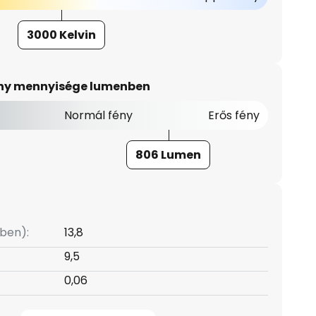
3000 Kelvin
ény mennyisége lumenben
Normál fény
Erős fény
806 Lumen
ben):
13,8
9,5
0,06