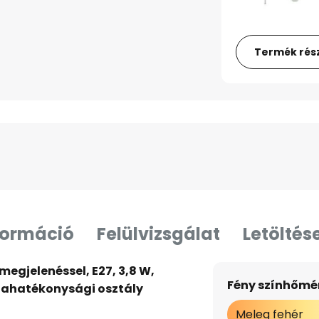
Termék rész
formáció
Felülvizsgálat
Letöltés
egjelenéssel, E27, 3,8 W,
Fény színhőmér
giahatékonysági osztály
Meleg fehér