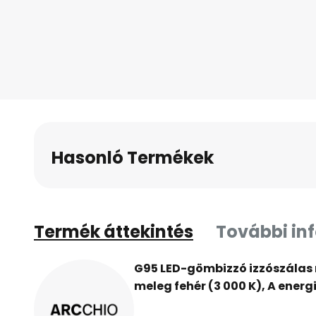
Hasonló Termékek
Termék áttekintés
További in
G95 LED-gömbizzó izzószálas m
meleg fehér (3 000 K), A ener