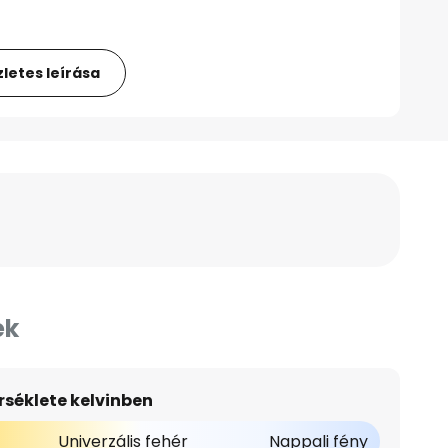
letes leírása
ek
séklete kelvinben
Univerzális fehér
Nappali fény