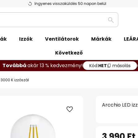
Ingyenes visszaküldés 50 napon belül
Keresés
pák
Izzók
Ventilátorok
Márkák
LEÁR
Következő
Továbbá
akár 13 % kedvezmény!
Kód:
HET
másolás
 3000 K izzószál
Arcchio LED iz
3 990 Ft