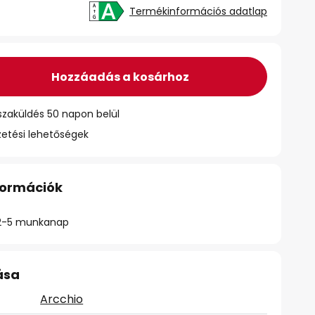
Termékinformációs adatlap
Hozzáadás a kosárhoz
szaküldés 50 napon belül
zetési lehetőségek
nformációk
ő: 2-5 munkanap
ása
Arcchio