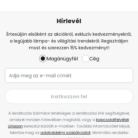
Hírlevél
Értesüljön elsőként az akciókról, exkluzív kedvezményekről,
a legújabb lámpa- és világítási trendekről. Regisztráljon
most és szerezzen 15% kedvezményt!
Magánügyfél
Cég
Iratkozzon fel
A leiratkozás bármikor lehetséges a leiratkozási link segítségével,
amelyet minden hírlevélben megtalál, vagy a
kapcsolatfelvételi
űrlapon
keresztül küldött e-mailben. További információért kérjük,
tekintse meg az
adatvédelmi szabályzatot
. Minimális rendelési