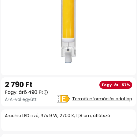
Ugrás
2 790 Ft
Fogy. ár -57%
a
Fogy. ár
6 490 Ft
képgaléria
Termékinformációs adatlap
ÁFÁ-val együtt
elejére
Arcchio LED izzó, R7s 9 W, 2700 K, 11,8 cm, átlátszó