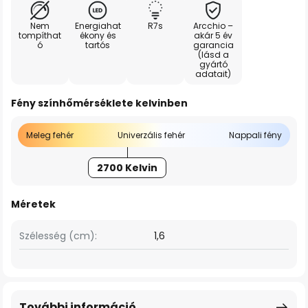
Nem
Energiahat
R7s
Arcchio –
tompíthat
ékony és
akár 5 év
ó
tartós
garancia
(lásd a
gyártó
adatait)
Fény színhőmérséklete kelvinben
Meleg fehér
Univerzális fehér
Nappali fény
2700 Kelvin
Méretek
Szélesség (cm):
1,6
További információ