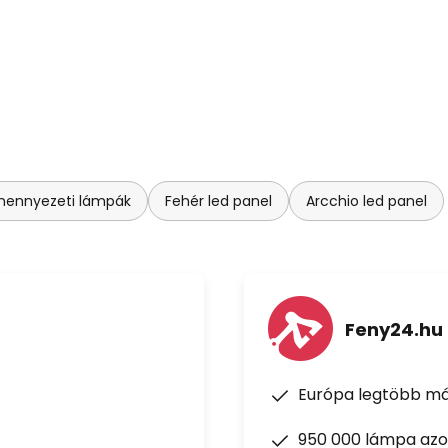
mennyezeti lámpák
Fehér led panel
Arcchio led panel
Feny24.hu
Európa legtöbb má
950 000 lámpa azon