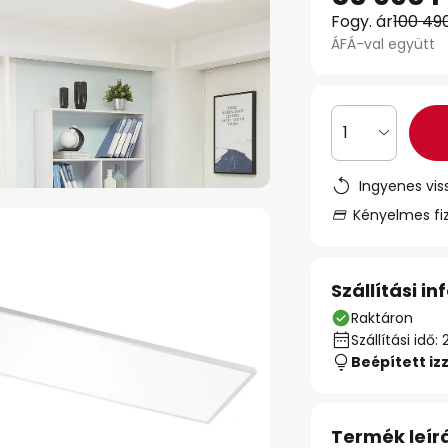
Fogy. ár
100 49
ÁFÁ-val együtt
1
Ingyenes vis
Kényelmes fi
Szállítási i
Raktáron
Szállítási id
Beépített iz
Termék leír