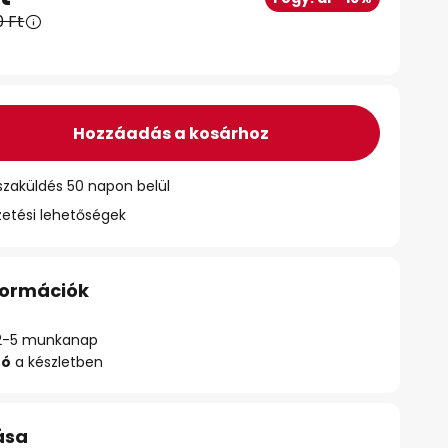
0 Ft
Hozzáadás a kosárhoz
szaküldés 50 napon belül
zetési lehetőségek
nformációk
ő: 2-5 munkanap
zó
a készletben
ása