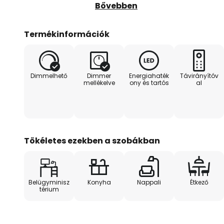
történik, amely a szállítási terje
Bővebben
Segítségével a fény színe (mel
fehér/napfény) és a fényerő is be
Termékinformációk
funkció is bekapcsolható. A LED
alapfényerőt eredményez - kiv
gyorscsatlakozóval (tartós, bi
Dimmelhető
Dimmer
Energiahaték
Távirányítóv
rugós mechanizmus)
mellékelve
ony és tartós
al
Tökéletes ezekben a szobákban
Belügyminisz
Konyha
Nappali
Étkező
térium