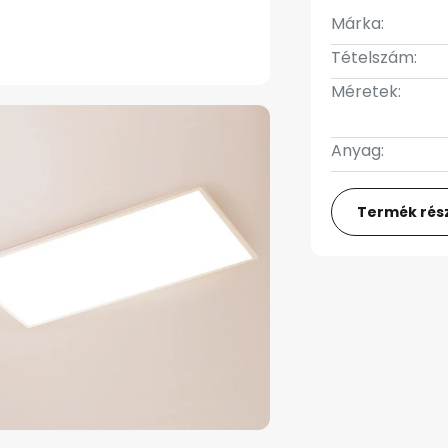
Márka:
Tételszám:
Méretek:
Anyag:
Termék rész