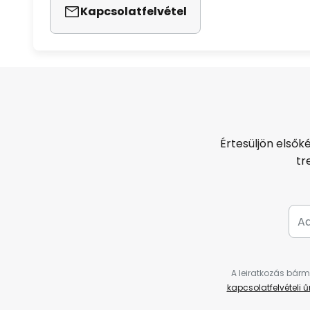
Kapcsolatfelvétel
Értesüljön elsők
tr
A leiratkozás bárm
kapcsolatfelvételi 