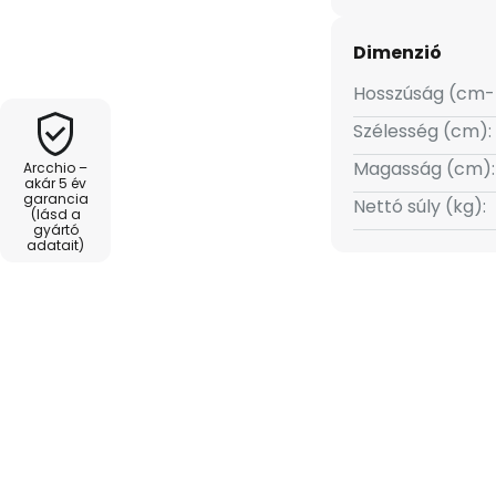
delem részét képezi.
eg fehér/egyetemes
Dimenzió
állítható. Az éjszakai fény
-ek nagy fényereje nagyon jó
Hosszúság (cm-
áló minőségű, csavarmentes
Szélesség (cm):
ztonságos és szerszámmentes
Magasság (cm):
Arcchio –
akár 5 év
garancia
Nettó súly (kg):
(lásd a
gyártó
adatait)