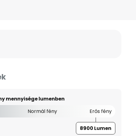
ek
ény mennyisége lumenben
Normál fény
Erős fény
8900 Lumen