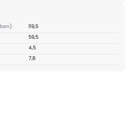
ben):
119,5
59,5
4,5
7,8