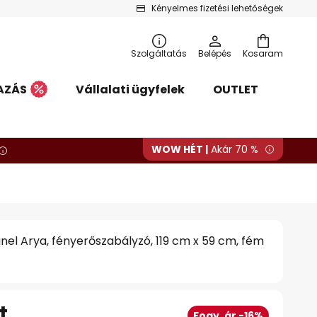
Kényelmes fizetési lehetőségek
Szolgáltatás
Belépés
Kosaram
AZÁS
Vállalati ügyfelek
OUTLET
WOW HÉT |
Akár 70 %
nel Arya, fényerőszabályzó, 119 cm x 59 cm, fém
t
Fogy. ár -16%