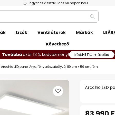
Ingyenes visszaküldés 50 napon belül
Keresés
pák
Izzók
Ventilátorok
Márkák
LEÁR
Következő
Továbbá
akár 13 % kedvezmény!
Kód:
HET
másolás
Arcchio LED panel Arya, fényerőszabályzó, 119 cm x 59 cm, fém
Arcchio LED pa
83 990 F