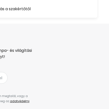
ás a szakértőtől
pa- és világítási
yt!
el
en megtalál, vagy a
 meg az
adatvédelmi