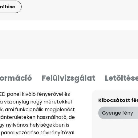
nítése
formáció
Felülvizsgálat
Letöltés
D panel kiváló fényerővel és
Kibocsátott f
ya viszonylag nagy méretekkel
k, ami funkcionális megjelenést
Gyenge fény
gánterületeken használható, de
y nyilvános helyiségekben is
-panel vezérlése távirányítóval