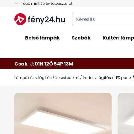
Ugrás
Több mint 25 év tapasztalat
a
Keresés
tartalomhoz
Belső lámpák
Szobák
Kültéri lám
Csak
01N 12Ó 54P 12M
Lámpák és világítás
Kereskedelmi
Irodai világítás
LED panel
Ugrás
a
képgaléria
végére