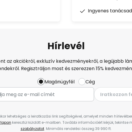
Ingyenes tanácsad
Hírlevél
ént az akciókról, exkluzív kedvezményekről, a legújabb lám
endekről. Regisztráljon most és szerezzen 15% kedvezmén
Magánügyfél
Cég
Iratkozzon f
ikor lehetséges a leiratkozási link segítségével, amelyet minden hírlevélb
űrlapon
keresztül küldött e-mailben. További információért kérjük, tekintse
szabályzatot
. Minimális rendelési összeg 39 990 ft.