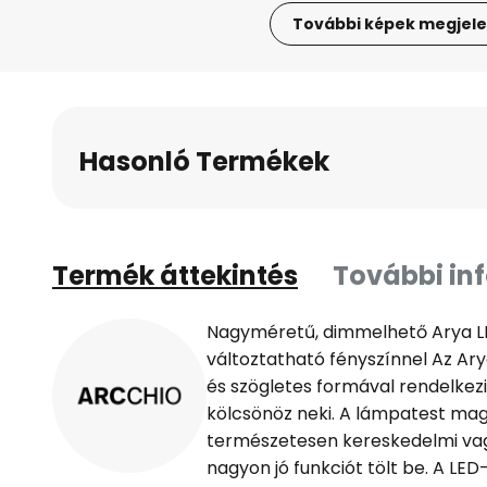
További képek megjele
Ugrás
a
képgaléria
elejére
Hasonló Termékek
Termék áttekintés
További in
Nagyméretű, dimmelhető Arya LE
változtatható fényszínnel Az Ar
és szögletes formával rendelkezi
kölcsönöz neki. A lámpatest ma
természetesen kereskedelmi vag
nagyon jó funkciót tölt be. A LED