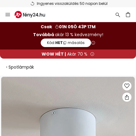
Ingyenes visszaküldés 50 napon belül
Ugrás
a
tartalomhoz
sés
Csak
01N 05Ó 43P 17M
Továbbá
akár 13 % kedvezmény!
Kód:
HET
másolás
WOW HÉT |
Akár 70 %
Spotlámpák
Ugrás
a
képgaléria
végére