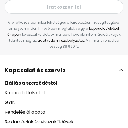
Iratkozzon fel
A leiratkozás bármikor lehetséges a leiratkozási link segítségével,
amelyet minden hírlevélben megtalál, vagy a
kapcsolatfelvételi
űrlapon
keresztül küldött e-mailben. További információért kérjük,
tekintse meg az
adatvédelmi szabályzatot
. Minimális rendelési
összeg 39 990 ft.
Kapcsolat és szervíz
Elállás a szerződéstől
Kapcsolatfelvetel
GYIK
Rendelés állapota
Reklamációk és visszaküldések