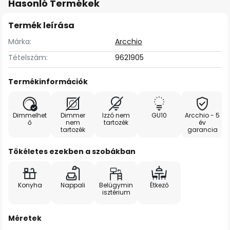
Hasonló Termékek
Termék leírása
Márka:
Arcchio
Tételszám:
9621905
Termékinformációk
Dimmelhet
Dimmer
Izzó nem
GU10
Arcchio - 5
ő
nem
tartozék
év
tartozék
garancia
Tökéletes ezekben a szobákban
Konyha
Nappali
Belügymin
Étkező
isztérium
Méretek