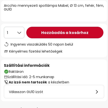
Arcchio mennyezeti spotlámpa Mabel, Ø 13 cm, fehér, fém,
GU10
Hozzáadás a kosárhoz
1
Ingyenes visszaküldés 50 napon belül
Kényelmes fizetési lehetőségek
Szállítási információk
Raktáron
Szállítási idő: 2-5 munkanap
Az izzó nem tartozék
a készletben
Válasszon GU10 izzót