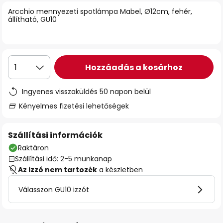
Arcchio mennyezeti spotlámpa Mabel, Ø12cm, fehér,
állítható, GU10
Hozzáadás a kosárhoz
1
Ingyenes visszaküldés 50 napon belül
Kényelmes fizetési lehetőségek
Szállítási információk
Raktáron
Szállítási idő: 2-5 munkanap
Az izzó nem tartozék
a készletben
Válasszon GU10 izzót