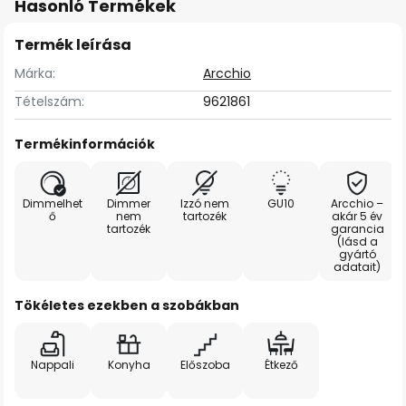
Hasonló Termékek
Termék leírása
Márka:
Arcchio
Tételszám:
9621861
Termékinformációk
Dimmelhet
Dimmer
Izzó nem
GU10
Arcchio –
ő
nem
tartozék
akár 5 év
tartozék
garancia
(lásd a
gyártó
adatait)
Tökéletes ezekben a szobákban
Nappali
Konyha
Előszoba
Étkező