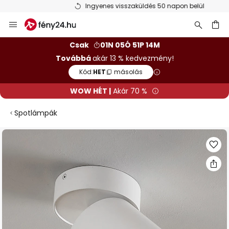
Ingyenes visszaküldés 50 napon belül
Ugrás
a
tartalomhoz
sés
Csak
01N 05Ó 51P 14M
Továbbá
akár 13 % kedvezmény!
Kód:
HET
másolás
WOW HÉT |
Akár 70 %
Spotlámpák
Ugrás
a
képgaléria
végére