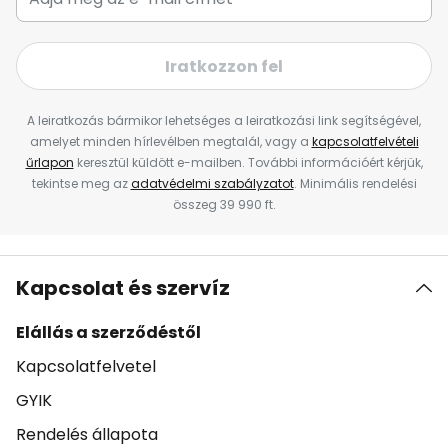
Iratkozzon fel
A leiratkozás bármikor lehetséges a leiratkozási link segítségével,
amelyet minden hírlevélben megtalál, vagy a
kapcsolatfelvételi
űrlapon
keresztül küldött e-mailben. További információért kérjük,
tekintse meg az
adatvédelmi szabályzatot
. Minimális rendelési
összeg 39 990 ft.
Kapcsolat és szervíz
Elállás a szerződéstől
Kapcsolatfelvetel
GYIK
Rendelés állapota