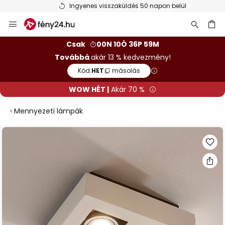
Ingyenes visszaküldés 50 napon belül
Ugrás
a
tartalomhoz
sés
Csak
00N 10Ó 36P 59M
Továbbá
akár 13 % kedvezmény!
Kód:
HET
másolás
WOW HÉT |
Akár 70 %
Mennyezeti lámpák
Ugrás
a
képgaléria
végére