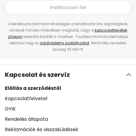
Iratkozzon fel
A leiratkozás bármikor lehetséges a leiratkozási link segítségével,
amelyet minden hírlevélben megtalál, vagy a
kapcsolatfelvételi
űrlapon
keresztül küldött e-mailben. További információért kérjük,
tekintse meg az
adatvédelmi szabályzatot
. Minimális rendelési
összeg 39 990 ft.
Kapcsolat és szervíz
Elállás a szerződéstől
Kapcsolatfelvetel
GYIK
Rendelés állapota
Reklamációk és visszaküldések