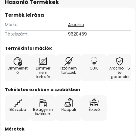
Hasonló Termékek
Termék leírása
Márka:
Arcchio
Tételszám:
9620459
Termékinformációk
Dimmelhet
Dimmer
Izzó nem
GU10
Arcchio - 5
ő
nem
tartozék
év
tartozék
garancia
Tökéletes ezekben a szobákban
Előszoba
Belügymin
Nappali
Étkező
isztérium
Méretek