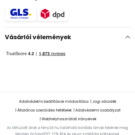
Vásárlói vélemények
Adatvédelmi beállítások módosítása
Jogi záradék
Általános szerződési feltételek
Adatvédelmi szabályzat
Webhelyhasználati irányelvek
Az áthúzott árak a feny24.hu található korábbi árnak felelnek meg
Minden ár forint(Ft), 27% ÁFA és plusz szállítási költséggel.