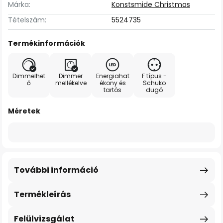
Márka:
Konstsmide Christmas
Tételszám:
5524735
Termékinformációk
Dimmelhet
Dimmer
Energiahat
F típus -
ő
mellékelve
ékony és
Schuko
tartós
dugó
Méretek
További információ
Termékleírás
Felülvizsgálat