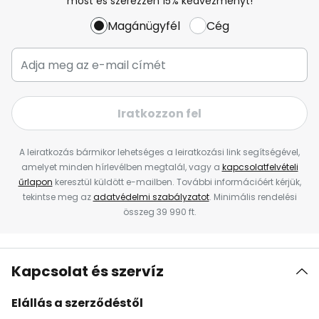
most és szerezzen 15% kedvezményt!
Magánügyfél
Cég
Iratkozzon fel
A leiratkozás bármikor lehetséges a leiratkozási link segítségével,
amelyet minden hírlevélben megtalál, vagy a
kapcsolatfelvételi
űrlapon
keresztül küldött e-mailben. További információért kérjük,
tekintse meg az
adatvédelmi szabályzatot
. Minimális rendelési
összeg 39 990 ft.
Kapcsolat és szervíz
Elállás a szerződéstől