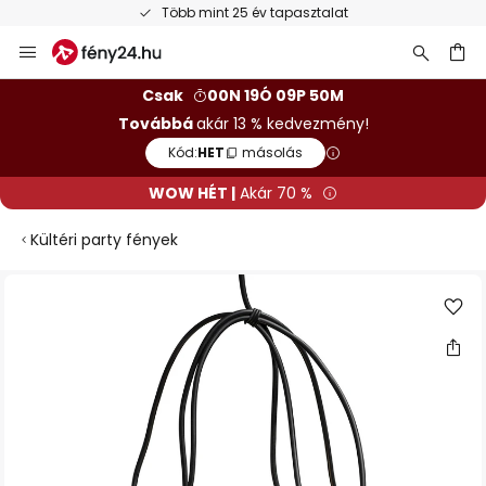
Több mint 25 év tapasztalat
Ugrás
a
tartalomhoz
sés
Csak
00N 19Ó 09P 50M
Továbbá
akár 13 % kedvezmény!
Kód:
HET
másolás
WOW HÉT |
Akár 70 %
Kültéri party fények
Ugrás
a
képgaléria
végére