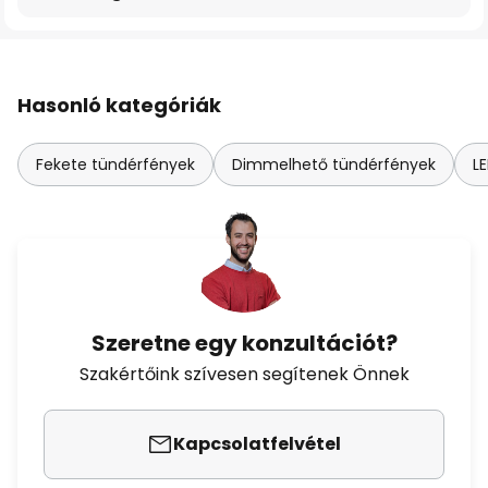
Hasonló kategóriák
Fekete tündérfények
Dimmelhető tündérfények
L
Szeretne egy konzultációt?
Szakértőink szívesen segítenek Önnek
Kapcsolatfelvétel