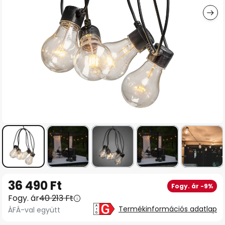
Ugrás
36 490 Ft
Fogy. ár -9%
a
Fogy. ár
40 213 Ft
képgaléria
Termékinformációs adatlap
ÁFÁ-val együtt
elejére