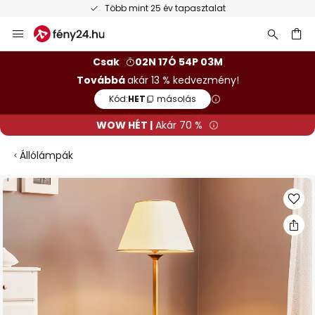
Több mint 25 év tapasztalat
Ugrás
a
tartalomhoz
sés
Csak
02N 17Ó 54P 02M
Továbbá
akár 13 % kedvezmény!
Kód:
HET
másolás
WOW HÉT |
Akár 70 %
Állólámpák
Ugrás
a
képgaléria
végére