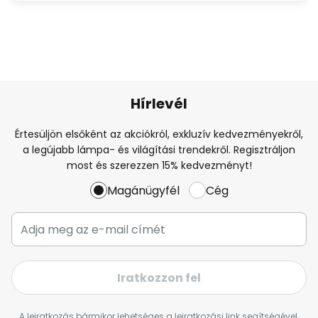
Hírlevél
Értesüljön elsőként az akciókról, exkluzív kedvezményekről,
a legújabb lámpa- és világítási trendekről. Regisztráljon
most és szerezzen 15% kedvezményt!
Magánügyfél
Cég
Iratkozzon fel
A leiratkozás bármikor lehetséges a leiratkozási link segítségével,