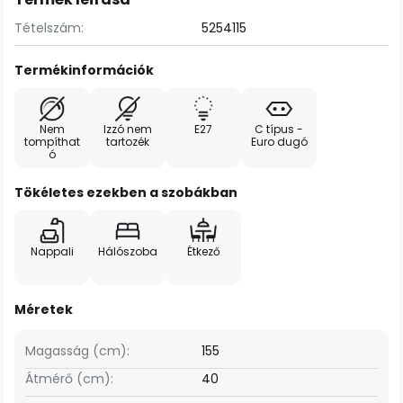
Tételszám:
5254115
Termékinformációk
Nem
Izzó nem
E27
C típus -
tompíthat
tartozék
Euro dugó
ó
Tökéletes ezekben a szobákban
Nappali
Hálószoba
Étkező
Méretek
Magasság (cm):
155
Átmérő (cm):
40