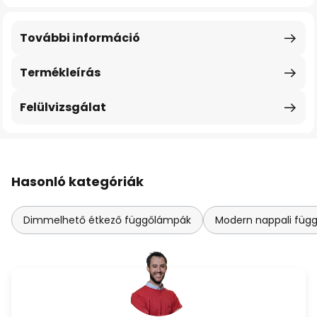
További információ
Termékleírás
Felülvizsgálat
Hasonló kategóriák
Dimmelhető étkező függőlámpák
Modern nappali füg