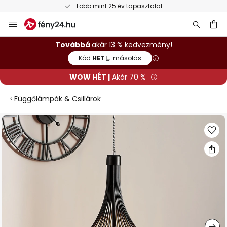
Több mint 25 év tapasztalat
Ugrás
a
tartalomhoz
sés
Továbbá
akár 13 % kedvezmény!
Kód:
HET
másolás
WOW HÉT |
Akár 70 %
Függőlámpák & Csillárok
Ugrás
a
képgaléria
végére