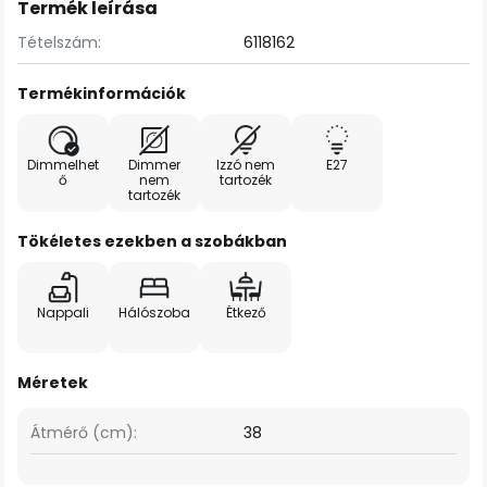
Termék leírása
Tételszám:
6118162
Termékinformációk
Dimmelhet
Dimmer
Izzó nem
E27
ő
nem
tartozék
tartozék
Tökéletes ezekben a szobákban
Nappali
Hálószoba
Étkező
Méretek
Átmérő (cm):
38