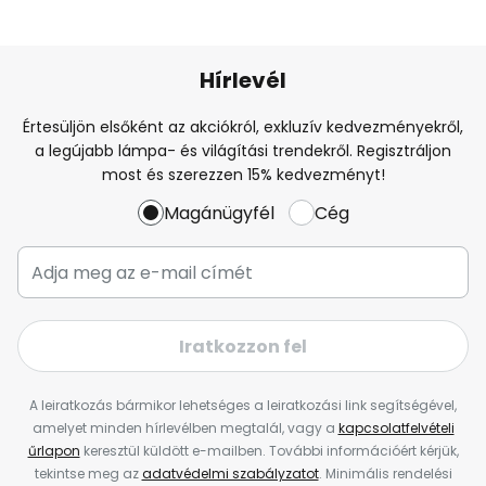
Hírlevél
Értesüljön elsőként az akciókról, exkluzív kedvezményekről,
a legújabb lámpa- és világítási trendekről. Regisztráljon
most és szerezzen 15% kedvezményt!
Magánügyfél
Cég
Iratkozzon fel
A leiratkozás bármikor lehetséges a leiratkozási link segítségével,
amelyet minden hírlevélben megtalál, vagy a
kapcsolatfelvételi
űrlapon
keresztül küldött e-mailben. További információért kérjük,
tekintse meg az
adatvédelmi szabályzatot
. Minimális rendelési