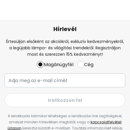
Hírlevél
Értesüljön elsőként az akciókról, exkluzív kedvezményekről,
a legújabb lámpa- és világítási trendekről. Regisztráljon
most és szerezzen 15% kedvezményt!
Magánügyfél
Cég
Iratkozzon fel
A leiratkozás bármikor lehetséges a leiratkozási link segítségével,
amelyet minden hírlevélben megtalál, vagy a
kapcsolatfelvételi
űrlapon
keresztül küldött e-mailben. További információért kérjük,