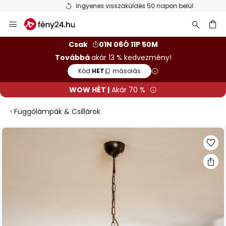
Ingyenes visszaküldés 50 napon belül
Ugrás
a
tartalomhoz
sés
Csak
01N 06Ó 11P 50M
Továbbá
akár 13 % kedvezmény!
Kód:
HET
másolás
WOW HÉT |
Akár 70 %
Függőlámpák & Csillárok
Ugrás
a
képgaléria
végére