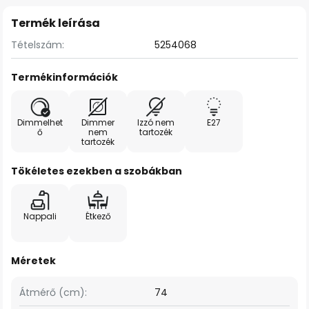
Termék leírása
Tételszám:
5254068
Termékinformációk
Dimmelhet
Dimmer
Izzó nem
E27
ő
nem
tartozék
tartozék
Tökéletes ezekben a szobákban
Nappali
Étkező
Méretek
Átmérő (cm):
74