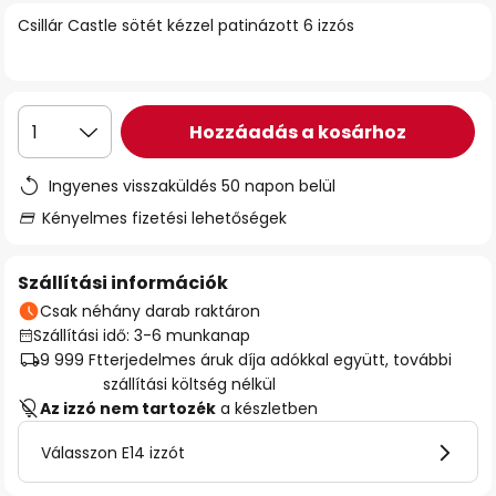
Csillár Castle sötét kézzel patinázott 6 izzós
Hozzáadás a kosárhoz
1
Ingyenes visszaküldés 50 napon belül
Kényelmes fizetési lehetőségek
Szállítási információk
Csak néhány darab raktáron
Szállítási idő: 3-6 munkanap
9 999 Ft
terjedelmes áruk díja adókkal együtt, további
szállítási költség nélkül
Az izzó nem tartozék
a készletben
Válasszon E14 izzót