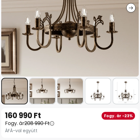
Ugrás
160 990 Ft
Fogy. ár -23%
a
Fogy. ár
208 990 Ft
képgaléria
ÁFÁ-val együtt
elejére