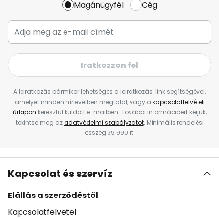
Magánügyfél
Cég
Iratkozzon fel
A leiratkozás bármikor lehetséges a leiratkozási link segítségével,
amelyet minden hírlevélben megtalál, vagy a
kapcsolatfelvételi
űrlapon
keresztül küldött e-mailben. További információért kérjük,
tekintse meg az
adatvédelmi szabályzatot
. Minimális rendelési
összeg 39 990 ft.
Kapcsolat és szervíz
Elállás a szerződéstől
Kapcsolatfelvetel