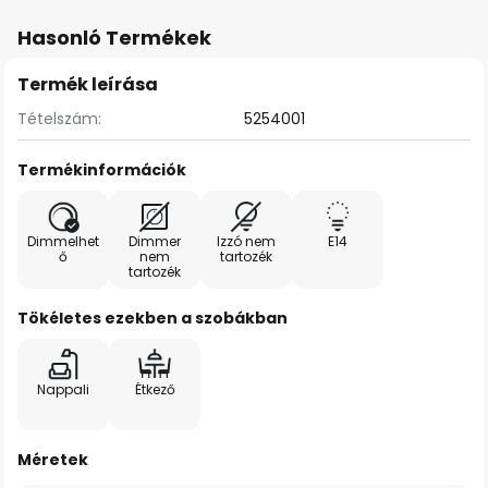
Hasonló Termékek
Termék leírása
Tételszám:
5254001
Termékinformációk
Dimmelhet
Dimmer
Izzó nem
E14
ő
nem
tartozék
tartozék
Tökéletes ezekben a szobákban
Nappali
Étkező
Méretek