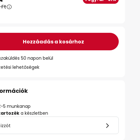
 Ft
Hozzáadás a kosárhoz
szaküldés 50 napon belül
zetési lehetőségek
nformációk
ő: 2-5 munkanap
tartozék
a készletben
 izzót