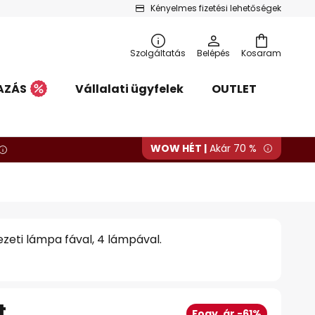
Kényelmes fizetési lehetőségek
Szolgáltatás
Belépés
Kosaram
AZÁS
Vállalati ügyfelek
OUTLET
WOW HÉT |
Akár 70 %
eti lámpa fával, 4 lámpával.
t
Fogy. ár -61%