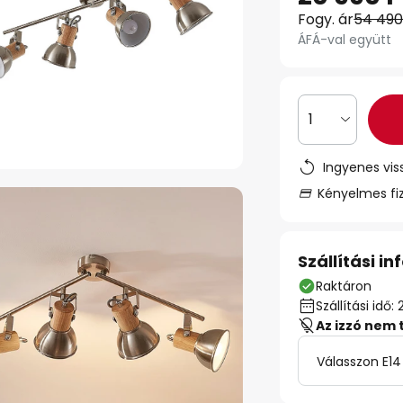
Fogy. ár
54 490
ÁFÁ-val együtt
1
Ingyenes vis
Kényelmes fi
Szállítási i
Raktáron
Szállítási id
Az izzó nem 
Válasszon E14