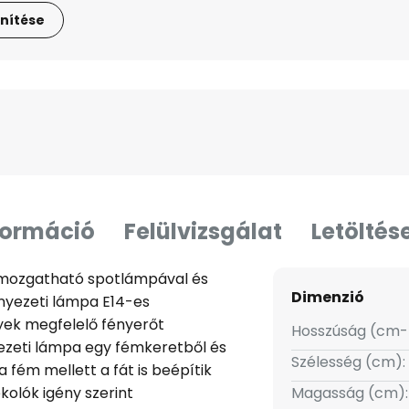
nítése
formáció
Felülvizsgálat
Letöltés
mozgatható spotlámpával és
Dimenzió
nyezeti lámpa E14-es
yek megfelelő fényerőt
Hosszúság (cm-
yezeti lámpa egy fémkeretből és
Szélesség (cm):
 fém mellett a fát is beépítik
kolók igény szerint
Magasság (cm):