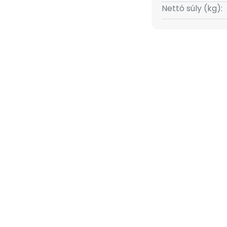
Ideális fényforrás a konyhába és
Nettó súly (kg):