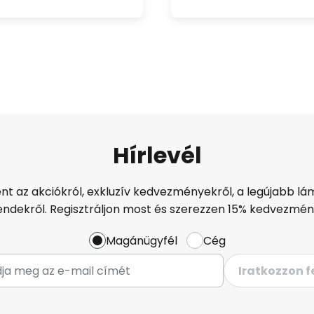
Hírlevél
ént az akciókról, exkluzív kedvezményekről, a legújabb lám
endekről. Regisztráljon most és szerezzen 15% kedvezmén
Magánügyfél
Cég
Iratkozzon f