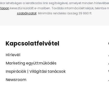
ikor lehetséges a leiratkozási link segítségével, amelyet minden hírlevélb
űrlapon
keresztül küldött e-mailben. További információért kérjük, tekintse
szabályzatot
. Minimális rendelési összeg 39 990 ft.
Kapcsolatfelvétel
Hírlevél
Marketing együttműködés
Inspirációk
|
Világítási tanácsok
Newsroom