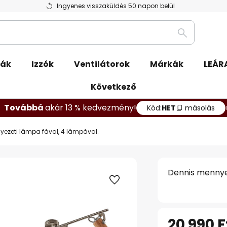
Ingyenes visszaküldés 50 napon belül
Keresés
pák
Izzók
Ventilátorok
Márkák
LEÁR
Következő
Továbbá
akár 13 % kedvezmény!
Kód:
HET
másolás
ezeti lámpa fával, 4 lámpával.
Dennis mennyez
20 990 F