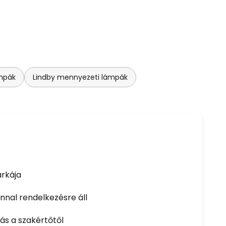
mpák
Lindby mennyezeti lámpák
rkája
nal rendelkezésre áll
ás a szakértőtől