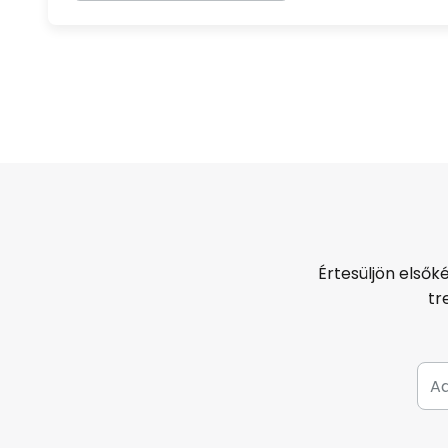
Értesüljön elsők
tr