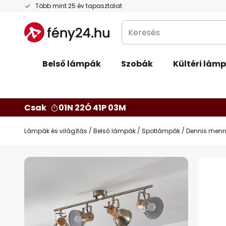
Ugrás
Több mint 25 év tapasztalat
a
Keresés
tartalomhoz
Belső lámpák
Szobák
Kültéri lám
Csak
01N 22Ó 41P 02M
Lámpák és világítás
Belső lámpák
Spotlámpák
Dennis menny
Ugrás
a
képgaléria
végére