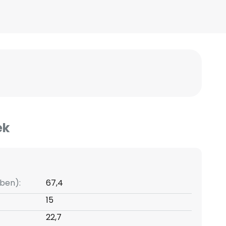
ek
ben):
67,4
15
22,7