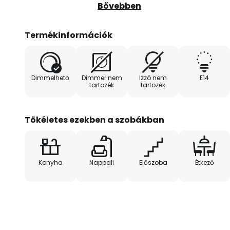
elforgathatók és elfordíthatók. 
Bővebben
az étkezőbe!
Termékinformációk
Dimmelhető
Dimmer nem
Izzó nem
E14
tartozék
tartozék
Tökéletes ezekben a szobákban
Konyha
Nappali
Előszoba
Étkező