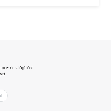
pa- és világítási
yt!
el