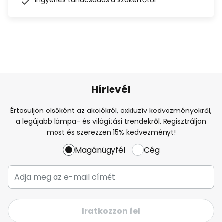
Ingyenes tanácsadás a szakértőtől
Hírlevél
Értesüljön elsőként az akciókról, exkluzív kedvezményekről,
a legújabb lámpa- és világítási trendekről. Regisztráljon
most és szerezzen 15% kedvezményt!
Magánügyfél
Cég
Iratkozzon fel