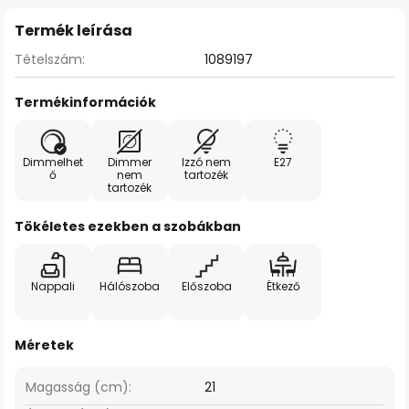
Termék leírása
Tételszám:
1089197
Termékinformációk
Dimmelhet
Dimmer
Izzó nem
E27
ő
nem
tartozék
tartozék
Tökéletes ezekben a szobákban
Nappali
Hálószoba
Előszoba
Étkező
Méretek
Magasság (cm):
21