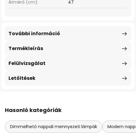
Átmérő (cm):
47
További információ
Termékleírás
Felülvizsgálat
Letöltések
Hasonló kategóriák
Dimmelhető nappali mennyezeti lámpák
Modern napp