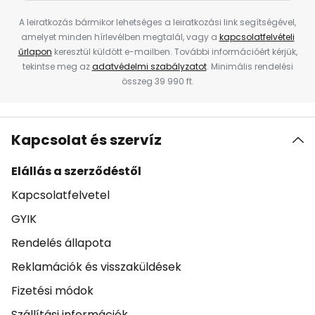
A leiratkozás bármikor lehetséges a leiratkozási link segítségével,
amelyet minden hírlevélben megtalál, vagy a
kapcsolatfelvételi
űrlapon
keresztül küldött e-mailben. További információért kérjük,
tekintse meg az
adatvédelmi szabályzatot
. Minimális rendelési
összeg 39 990 ft.
Kapcsolat és szervíz
Elállás a szerződéstől
Kapcsolatfelvetel
GYIK
Rendelés állapota
Reklamációk és visszaküldések
Fizetési módok
Szállítási információk