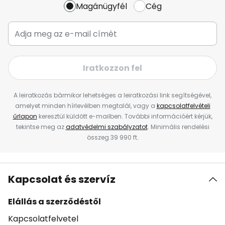
Magánügyfél
Cég
Iratkozzon fel
A leiratkozás bármikor lehetséges a leiratkozási link segítségével,
amelyet minden hírlevélben megtalál, vagy a
kapcsolatfelvételi
űrlapon
keresztül küldött e-mailben. További információért kérjük,
tekintse meg az
adatvédelmi szabályzatot
. Minimális rendelési
összeg 39 990 ft.
Kapcsolat és szervíz
Elállás a szerződéstől
Kapcsolatfelvetel