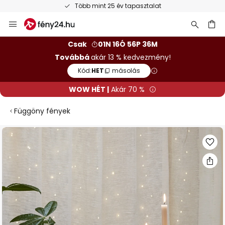
Több mint 25 év tapasztalat
Ugrás
a
tartalomhoz
sés
Csak
01N 16Ó 56P 36M
Továbbá
akár 13 % kedvezmény!
Kód:
HET
másolás
WOW HÉT |
Akár 70 %
Függöny fények
Ugrás
a
képgaléria
végére