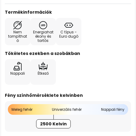
Termékinformációk
Nem
Energiahat
C típus -
tompíthat
ékony és
Euro dugó
ó
tartós
Tökéletes ezekben a szobákban
Nappali
Étkező
Fény színhőmérséklete kelvinben
Meleg fehér
Univerzális fehér
Nappali fény
2500 Kelvin