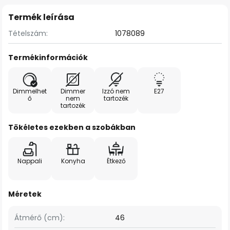
Termék leírása
Tételszám:
1078089
Termékinformációk
Dimmelhet
Dimmer
Izzó nem
E27
ő
nem
tartozék
tartozék
Tökéletes ezekben a szobákban
Nappali
Konyha
Étkező
Méretek
Átmérő (cm):
46