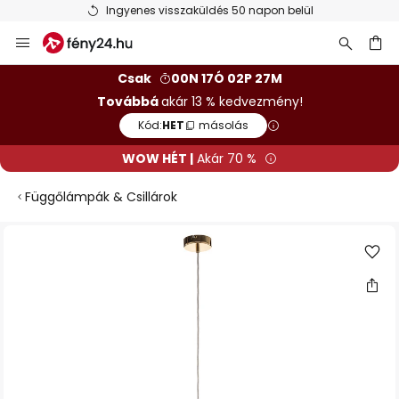
Ingyenes visszaküldés 50 napon belül
Ugrás
a
tartalomhoz
sés
Csak
00N 17Ó 02P 27M
Továbbá
akár 13 % kedvezmény!
Kód:
HET
másolás
WOW HÉT |
Akár 70 %
Függőlámpák & Csillárok
Ugrás
a
képgaléria
végére