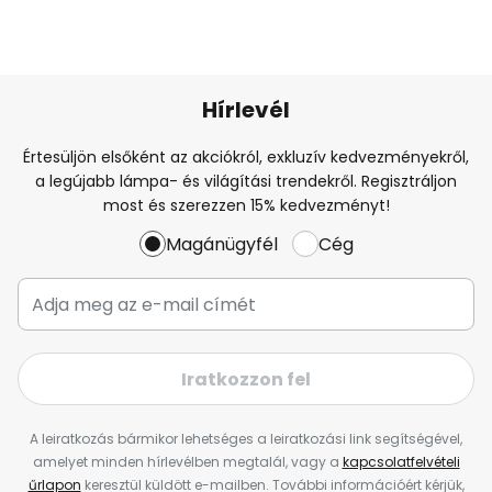
Hírlevél
Értesüljön elsőként az akciókról, exkluzív kedvezményekről,
a legújabb lámpa- és világítási trendekről. Regisztráljon
most és szerezzen 15% kedvezményt!
Magánügyfél
Cég
Iratkozzon fel
A leiratkozás bármikor lehetséges a leiratkozási link segítségével,
amelyet minden hírlevélben megtalál, vagy a
kapcsolatfelvételi
űrlapon
keresztül küldött e-mailben. További információért kérjük,