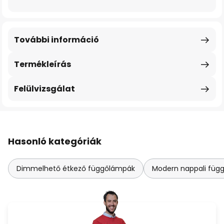
További információ
Termékleírás
Felülvizsgálat
Hasonló kategóriák
Dimmelhető étkező függőlámpák
Modern nappali füg