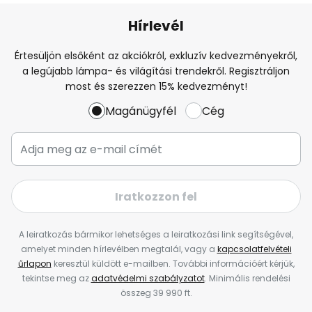
Hírlevél
Értesüljön elsőként az akciókról, exkluzív kedvezményekről,
a legújabb lámpa- és világítási trendekről. Regisztráljon
most és szerezzen 15% kedvezményt!
Magánügyfél
Cég
Iratkozzon fel
A leiratkozás bármikor lehetséges a leiratkozási link segítségével,
amelyet minden hírlevélben megtalál, vagy a
kapcsolatfelvételi
űrlapon
keresztül küldött e-mailben. További információért kérjük,
tekintse meg az
adatvédelmi szabályzatot
. Minimális rendelési
összeg 39 990 ft.