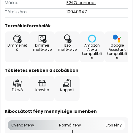
Márka:
EGLO connect
Tételszám:
10040947
Termékinformációk
Dimmelhet
Dimmer
Izzó
Amazon
Google
ő
mellékelve
mellékelve
Alexa
Assistant
kompatibili
kompatibili
s
s
Tökéletes ezekben a szobákban
Étkező
Konyha
Nappali
Kibocsátott fény mennyisége lumenben
Gyenge fény
Normál fény
Erős fény