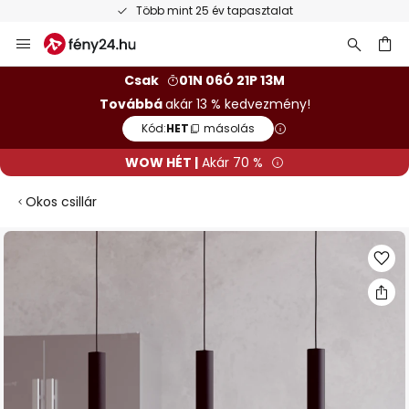
Több mint 25 év tapasztalat
Ugrás
a
tartalomhoz
sés
Csak
01N 06Ó 21P 12M
Továbbá
akár 13 % kedvezmény!
Kód:
HET
másolás
WOW HÉT |
Akár 70 %
Okos csillár
Ugrás
a
képgaléria
végére