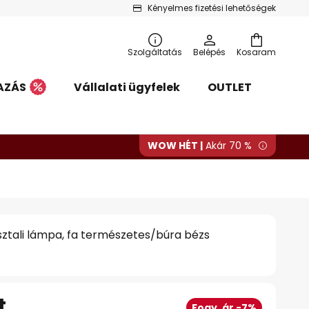
Kényelmes fizetési lehetőségek
Szolgáltatás
Belépés
Kosaram
AZÁS
Vállalati ügyfelek
OUTLET
WOW HÉT |
Akár 70 %
asztali lámpa, fa természetes/búra bézs
t
Fogy. ár -7%