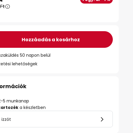
 Ft
Hozzáadás a kosárhoz
szaküldés 50 napon belül
zetési lehetőségek
nformációk
ő: 2-5 munkanap
tartozék
a készletben
 izzót