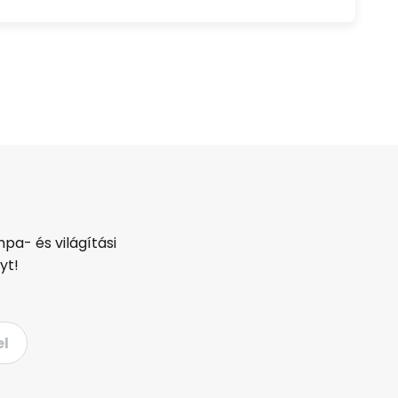
pa- és világítási
yt!
el