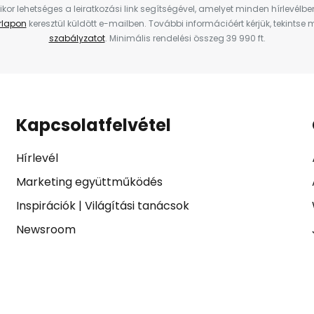
ikor lehetséges a leiratkozási link segítségével, amelyet minden hírlevélb
űrlapon
keresztül küldött e-mailben. További információért kérjük, tekintse
szabályzatot
. Minimális rendelési összeg 39 990 ft.
Kapcsolatfelvétel
Hírlevél
Marketing együttműködés
Inspirációk
|
Világítási tanácsok
Newsroom