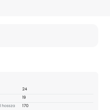
24
19
l hossza
170