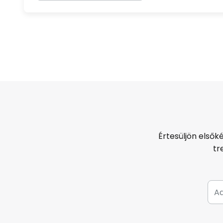
Értesüljön elsők
tr