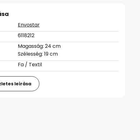
ása
Envostar
6118212
Magasság: 24 cm
Szélesség: 19 cm
Fa / Textil
letes leírása