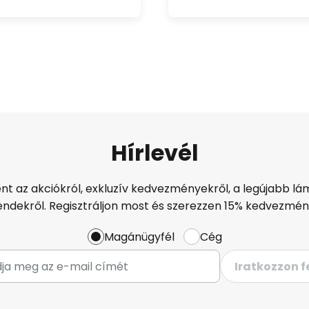
Hírlevél
ént az akciókról, exkluzív kedvezményekről, a legújabb lám
endekről. Regisztráljon most és szerezzen 15% kedvezmén
Magánügyfél
Cég
Iratkozzon f