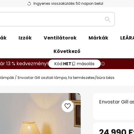
Ingyenes visszaküldés 50 napon belül
Keresés
pák
Izzók
Ventilátorok
Márkák
LEÁR
Következő
ár 13 % kedvezmény!
Kód:
HET
másolás
li lámpák
Envostar Gill asztali lámpa, fa természetes/búra bézs
Envostar Gill 
24 990 F