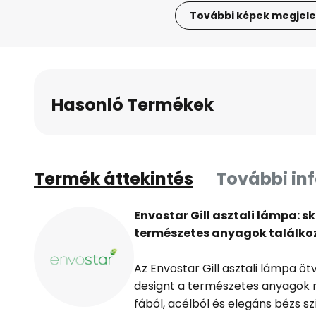
További képek megjele
Ugrás
a
képgaléria
elejére
Hasonló Termékek
Termék áttekintés
További in
Envostar Gill asztali lámpa: 
természetes anyagok találko
Az Envostar Gill asztali lámpa ö
designt a természetes anyagok 
fából, acélból és elegáns bézs szí