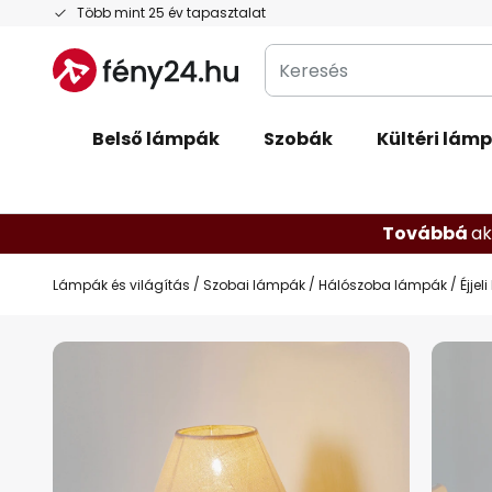
Ugrás
Több mint 25 év tapasztalat
a
Keresés
tartalomhoz
Belső lámpák
Szobák
Kültéri lám
Továbbá
ak
Lámpák és világítás
Szobai lámpák
Hálószoba lámpák
Éjje
Ugrás
a
képgaléria
végére