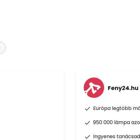
l
Feny24.hu
Európa legtöbb má
950 000 lámpa azon
Ingyenes tanácsad