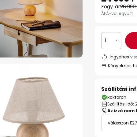
Fogy. ár
26 990
ÁFÁ-val együtt
1
Ingyenes vis
Kényelmes fi
Szállítási i
Raktáron
Szállítási id
Az izzó nem 
Válasszon E27