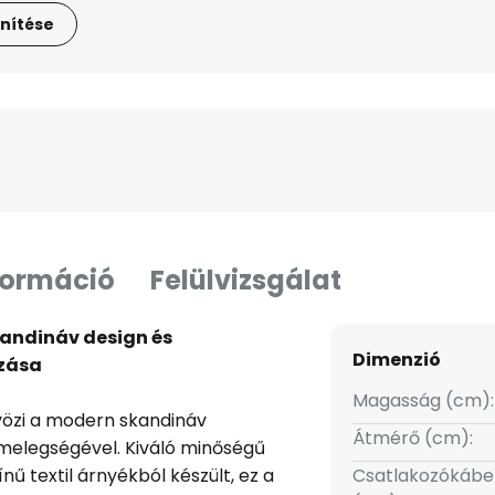
nítése
formáció
Felülvizsgálat
skandináv design és
Dimenzió
zása
Magasság (cm):
tvözi a modern skandináv
Átmérő (cm):
melegségével. Kiváló minőségű
nű textil árnyékból készült, ez a
Csatlakozókábe