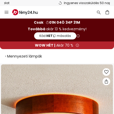
Ingyenes visszaküldés 50 napon belül
Ugrás
a
tartalomhoz
sés
Csak
01N 04Ó 34P 31M
Továbbá
akár 13 % kedvezmény!
Kód:
HET
másolás
WOW HÉT |
Akár 70 %
Mennyezeti lámpák
Ugrás
a
képgaléria
végére