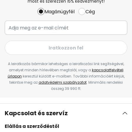
most és szerezzen 15% kedvezményt!
Magánügyfél
Cég
Iratkozzon fel
A leiratkozás bármikor lehetséges a leiratkozási link segítségével,
amelyet minden hírlevélben megtalál, vagy a
kapcsolatfelvételi
űrlapon
keresztül küldött e-mailben. További információért kérjük,
tekintse meg az
adatvédelmi szabályzatot
. Minimális rendelési
összeg 39 990 ft.
Kapcsolat és szervíz
Elállás a szerződéstől