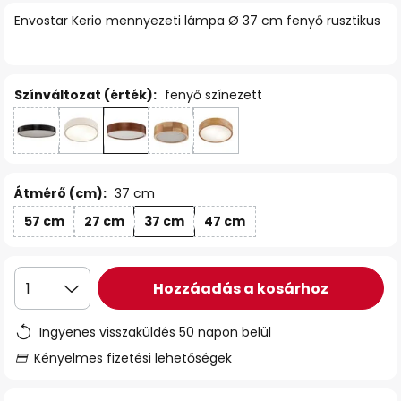
Envostar Kerio mennyezeti lámpa Ø 37 cm fenyő rusztikus
Színváltozat (érték):
fenyő színezett
Átmérő (cm):
37 cm
57 cm
27 cm
37 cm
47 cm
Hozzáadás a kosárhoz
1
Ingyenes visszaküldés 50 napon belül
Kényelmes fizetési lehetőségek