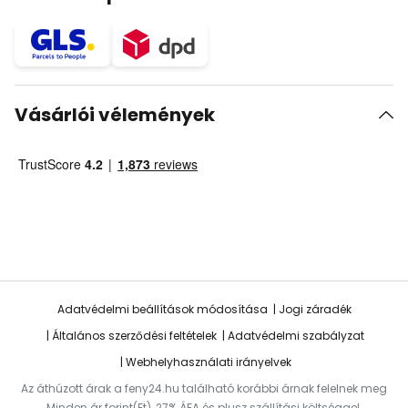
Vásárlói vélemények
Adatvédelmi beállítások módosítása
Jogi záradék
Általános szerződési feltételek
Adatvédelmi szabályzat
Webhelyhasználati irányelvek
Az áthúzott árak a feny24.hu található korábbi árnak felelnek meg
Minden ár forint(Ft), 27% ÁFA és plusz szállítási költséggel.