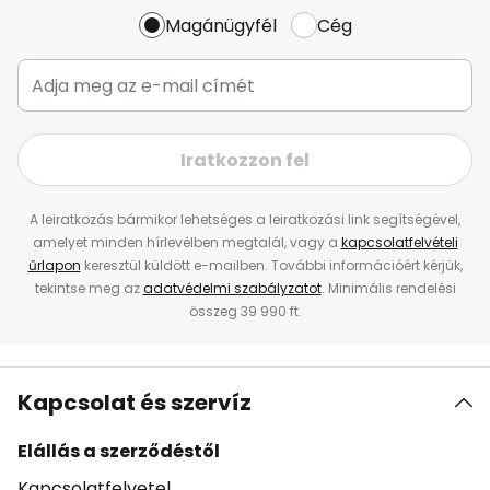
Magánügyfél
Cég
Iratkozzon fel
A leiratkozás bármikor lehetséges a leiratkozási link segítségével,
amelyet minden hírlevélben megtalál, vagy a
kapcsolatfelvételi
űrlapon
keresztül küldött e-mailben. További információért kérjük,
tekintse meg az
adatvédelmi szabályzatot
. Minimális rendelési
összeg 39 990 ft.
Kapcsolat és szervíz
Elállás a szerződéstől
Kapcsolatfelvetel