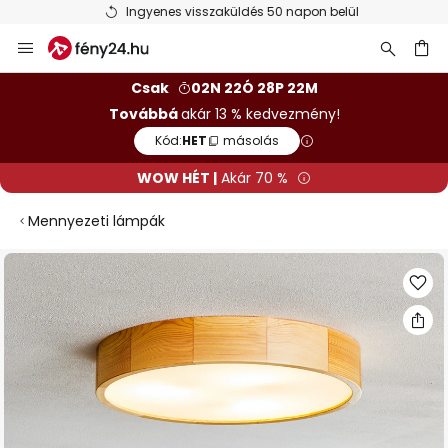
Ingyenes visszaküldés 50 napon belül
Ugrás
a
tartalomhoz
sés
Csak
02N 22Ó 28P 22M
Továbbá
akár 13 % kedvezmény!
Kód:
HET
másolás
WOW HÉT |
Akár 70 %
Mennyezeti lámpák
Ugrás
a
képgaléria
végére