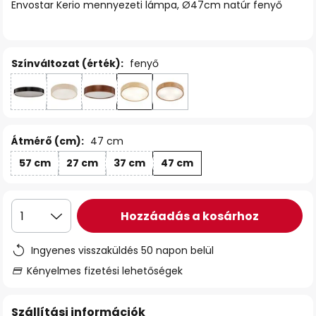
Envostar Kerio mennyezeti lámpa, Ø47cm natúr fenyő
Színváltozat (érték):
fenyő
Átmérő (cm):
47 cm
57 cm
27 cm
37 cm
47 cm
Hozzáadás a kosárhoz
1
Ingyenes visszaküldés 50 napon belül
Kényelmes fizetési lehetőségek
Szállítási információk