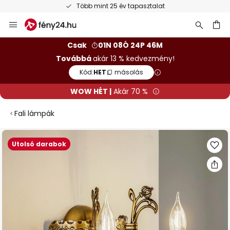
Több mint 25 év tapasztalat
Ugrás
a
tartalomhoz
sés
Csak
01N 08Ó 24P 45M
Továbbá
akár 13 % kedvezmény!
Kód:
HET
másolás
WOW HÉT |
Akár 70 %
Fali lámpák
Ugrás
Utolsó darabok
a
képgaléria
végére