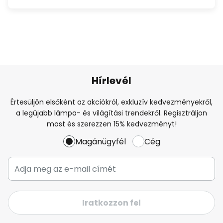
Hírlevél
Értesüljön elsőként az akciókról, exkluzív kedvezményekről,
a legújabb lámpa- és világítási trendekről. Regisztráljon
most és szerezzen 15% kedvezményt!
Magánügyfél
Cég
Iratkozzon fel