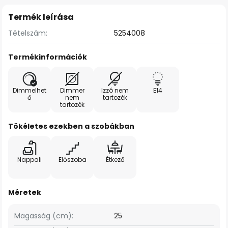
Termék leírása
Tételszám:
5254008
Termékinformációk
Dimmelhet
Dimmer
Izzó nem
E14
ő
nem
tartozék
tartozék
Tökéletes ezekben a szobákban
Nappali
Előszoba
Étkező
Méretek
Magasság (cm):
25