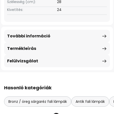
Szélesség (cm):
28
Kivetítés:
24
További információ
Termékleírás
Felülvizsgálat
Hasonló kategóriák
Bronz / öreg sárgaréz fali lámpák
Antik fali lámpák