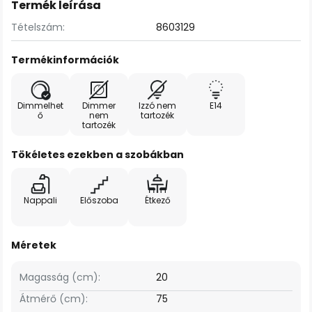
Termék leírása
Tételszám:
8603129
Termékinformációk
Dimmelhet
Dimmer
Izzó nem
E14
ő
nem
tartozék
tartozék
Tökéletes ezekben a szobákban
Nappali
Előszoba
Étkező
Méretek
Magasság (cm):
20
Átmérő (cm):
75