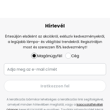
Hírlevél
Értesüljön elsőként az akciókról, exkluzív kedvezményekről,
a legújabb lámpa- és világítási trendekről. Regisztráljon
most és szerezzen 15% kedvezményt!
Magánügyfél
Cég
Iratkozzon fel
A leiratkozás bármikor lehetséges a leiratkozási link segítségével,
amelyet minden hírlevélben megtalál, vagy a
kapcsolatfelvételi
űrlapon
keresztül küldött e-mailben. További információért kérjük,