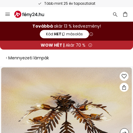
Több mint 25 év tapasztalat
Ugrás
a
tartalomhoz
sés
Továbbá
akár 13 % kedvezmény!
Kód:
HET
másolás
WOW HÉT |
Akár 70 %
Mennyezeti lámpák
Ugrás
a
képgaléria
végére