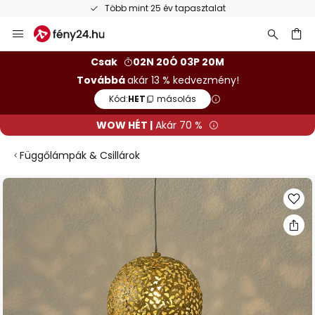
Több mint 25 év tapasztalat
Ugrás
a
tartalomhoz
sés
Csak
02N 20Ó 03P 19M
Továbbá
akár 13 % kedvezmény!
Kód:
HET
másolás
WOW HÉT |
Akár 70 %
Függőlámpák & Csillárok
Ugrás
a
képgaléria
végére