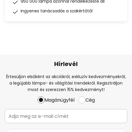
950 000 lámpa azonnal rendelkezésre áll
Ingyenes tanácsadás a szakértőtől
Hírlevél
Értesüljön elsőként az akciókról, exkluzív kedvezményekről,
a legújabb lámpa- és világítási trendekről. Regisztráljon
most és szerezzen 15% kedvezményt!
Magánügyfél
Cég