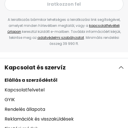
Iratkozzon fel
A leiratkozás bármikor lehetséges a leiratkozási link segítségével,
amelyet minden hírlevélben megtalál, vagy a
kapcsolatfelvételi
űrlapon
keresztül küldött e-mailben. További információért kérjük,
tekintse meg az
adatvédelmi szabályzatot
. Minimális rendelési
összeg 39 990 ft.
Kapcsolat és szervíz
Elállás a szerződéstől
Kapcsolatfelvetel
GYIK
Rendelés állapota
Reklamációk és visszaküldések