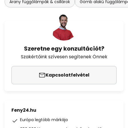
Arany függőlámpák & csillárok
Gömb alakú függőlámpák
Szeretne egy konzultációt?
Szakértőink szívesen segítenek Önnek
Kapcsolatfelvétel
Feny24.hu
Európa legtöbb márkája