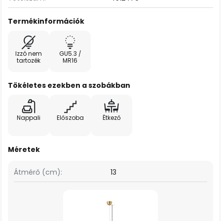
Termékinformációk
Izzó nem
GU5.3 /
tartozék
MR16
Tökéletes ezekben a szobákban
Nappali
Előszoba
Étkező
Méretek
Átmérő (cm):
13