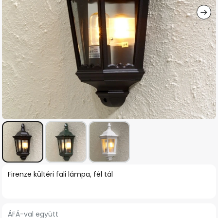
Ugrás
Firenze kültéri fali lámpa, fél tál
a
képgaléria
elejére
ÁFÁ-val együtt