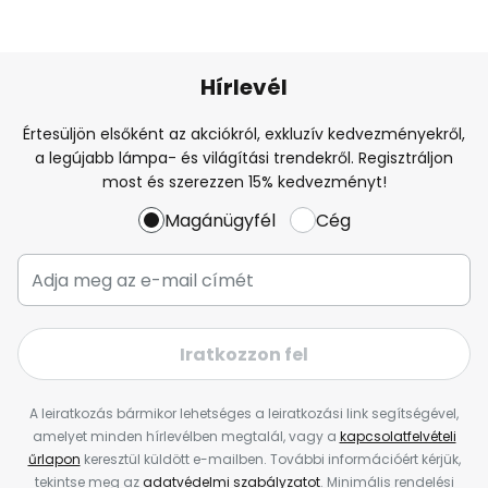
Hírlevél
Értesüljön elsőként az akciókról, exkluzív kedvezményekről,
a legújabb lámpa- és világítási trendekről. Regisztráljon
most és szerezzen 15% kedvezményt!
Magánügyfél
Cég
Iratkozzon fel
A leiratkozás bármikor lehetséges a leiratkozási link segítségével,
amelyet minden hírlevélben megtalál, vagy a
kapcsolatfelvételi
űrlapon
keresztül küldött e-mailben. További információért kérjük,
tekintse meg az
adatvédelmi szabályzatot
. Minimális rendelési