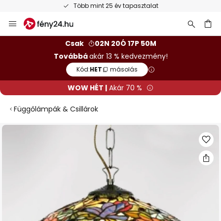
Több mint 25 év tapasztalat
Ugrás
a
tartalomhoz
sés
Csak
02N 20Ó 17P 50M
Továbbá
akár 13 % kedvezmény!
Kód:
HET
másolás
WOW HÉT |
Akár 70 %
Függőlámpák & Csillárok
Ugrás
a
képgaléria
végére