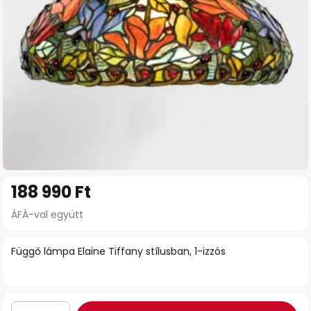
Ugrás
188 990 Ft
a
képgaléria
ÁFÁ-val együtt
elejére
Függő lámpa Elaine Tiffany stílusban, 1-izzós