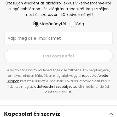
Értesüljön elsőként az akciókról, exkluzív kedvezményekről,
a legújabb lámpa- és világítási trendekről. Regisztráljon
most és szerezzen 15% kedvezményt!
Magánügyfél
Cég
Iratkozzon fel
A leiratkozás bármikor lehetséges a leiratkozási link segítségével,
amelyet minden hírlevélben megtalál, vagy a
kapcsolatfelvételi
űrlapon
keresztül küldött e-mailben. További információért kérjük,
tekintse meg az
adatvédelmi szabályzatot
. Minimális rendelési
összeg 39 990 ft.
Kapcsolat és szervíz