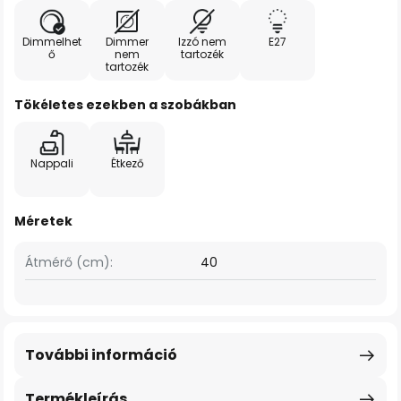
Dimmelhet
Dimmer
Izzó nem
E27
ő
nem
tartozék
tartozék
Tökéletes ezekben a szobákban
Nappali
Étkező
Méretek
Átmérő (cm):
40
További információ
Termékleírás