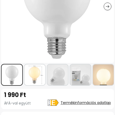
Ugrás
1 990 Ft
a
képgaléria
Termékinformációs adatlap
ÁFÁ-val együtt
elejére