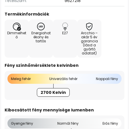
Tételszám:
9627218
Termékinformációk
Dimmelhet
Energiahat
E27
Arcchio –
ő
ékony és
akár 5 év
tartós
garancia
(lásd a
gyártó
adatait)
Fény színhőmérséklete kelvinben
Meleg fehér
Univerzális fehér
Nappali fény
2700 Kelvin
Kibocsátott fény mennyisége lumenben
Gyenge fény
Normál fény
Erős fény