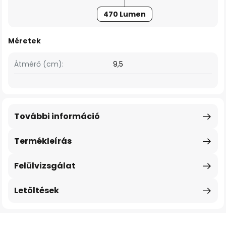
470 Lumen
Méretek
Átmérő (cm):
9,5
További információ
Termékleírás
Felülvizsgálat
Letöltések