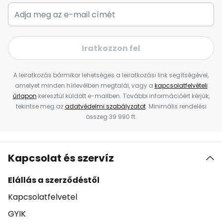
Iratkozzon fel
A leiratkozás bármikor lehetséges a leiratkozási link segítségével,
amelyet minden hírlevélben megtalál, vagy a
kapcsolatfelvételi
űrlapon
keresztül küldött e-mailben. További információért kérjük,
tekintse meg az
adatvédelmi szabályzatot
. Minimális rendelési
összeg 39 990 ft.
Kapcsolat és szervíz
Elállás a szerződéstől
Kapcsolatfelvetel
GYIK