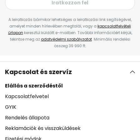
Iratkozzon fel
A leiratkozás bármikor lehetséges a leiratkozási link segítségével,
amelyet minden hírlevélben megtalál, vagy a
kapcsolatfelvételi
űrlapon
keresztül küldött e-mailben. További információért kérjük,
tekintse meg az
adatvédelmi szabályzatot
. Minimális rendelési
összeg 39 990 ft.
Kapcsolat és szervíz
Elállás a szerződéstől
Kapcsolatfelvetel
GYIK
Rendelés állapota
Reklamációk és visszaküldések
Fizetési módok