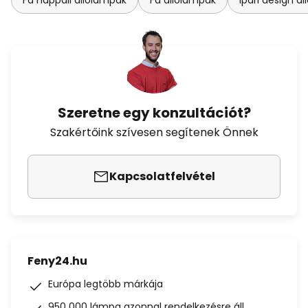
Fa nappali állólámpák
Fa állólámpák
Ipari design á
Szeretne egy konzultációt?
Szakértőink szívesen segítenek Önnek
Kapcsolatfelvétel
Feny24.hu
Európa legtöbb márkája
950 000 lámpa azonnal rendelkezésre áll