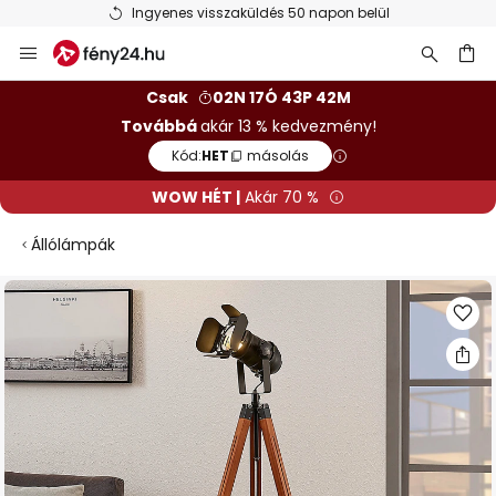
Ingyenes visszaküldés 50 napon belül
Ugrás
a
tartalomhoz
sés
Csak
02N 17Ó 43P 41M
Továbbá
akár 13 % kedvezmény!
Kód:
HET
másolás
WOW HÉT |
Akár 70 %
Állólámpák
Ugrás
a
képgaléria
végére