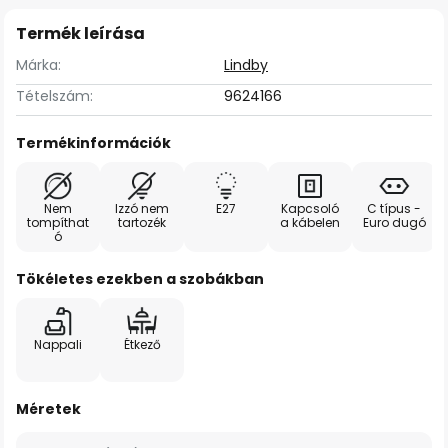
Termék leírása
Márka:
Lindby
Tételszám:
9624166
Termékinformációk
Nem
Izzó nem
E27
Kapcsoló
C típus -
tompíthat
tartozék
a kábelen
Euro dugó
ó
Tökéletes ezekben a szobákban
Nappali
Étkező
Méretek