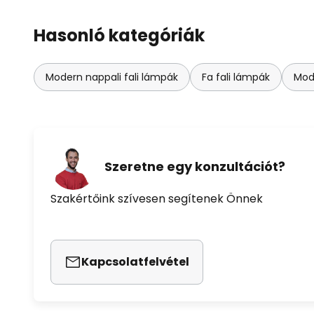
Hasonló kategóriák
Modern nappali fali lámpák
Fa fali lámpák
Mod
Szeretne egy konzultációt?
Szakértőink szívesen segítenek Önnek
Kapcsolatfelvétel