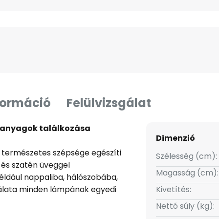
formáció
Felülvizsgálat
s anyagok találkozása
Dimenzió
g természetes szépsége egészíti
Szélesség (cm):
 és szatén üveggel
Magasság (cm):
éldául nappaliba, hálószobába,
nálata minden lámpának egyedi
Kivetítés:
ülönbségei a fa természetes
Nettó súly (kg):