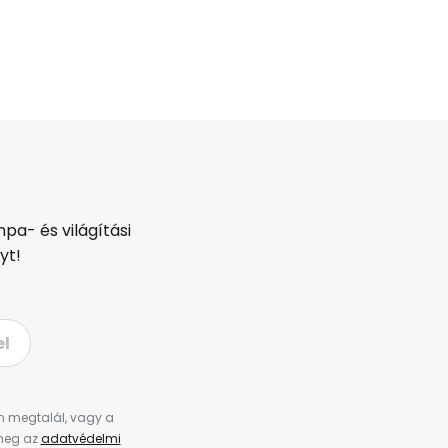
pa- és világítási
yt!
el
en megtalál, vagy a
 meg az
adatvédelmi