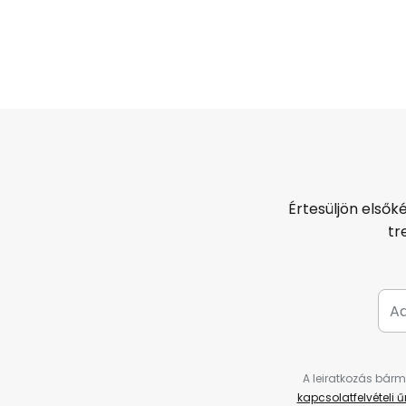
Értesüljön elsők
tr
A leiratkozás bárm
kapcsolatfelvételi 