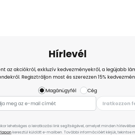
Hírlevél
ént az akciókról, exkluzív kedvezményekről, a legújabb lám
endekről. Regisztráljon most és szerezzen 15% kedvezmén
Magánügyfél
Cég
Iratkozzon f
ikor lehetséges a leiratkozási link segítségével, amelyet minden hírlevélb
űrlapon
keresztül küldött e-mailben. További információért kérjük, tekintse