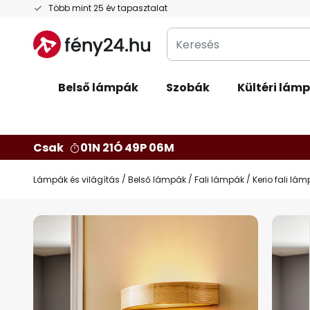
Ugrás
Több mint 25 év tapasztalat
a
Keresés
tartalomhoz
Belső lámpák
Szobák
Kültéri lám
Csak
01N 21Ó 49P 05M
Lámpák és világítás
Belső lámpák
Fali lámpák
Kerio fali lá
Ugrás
a
képgaléria
végére