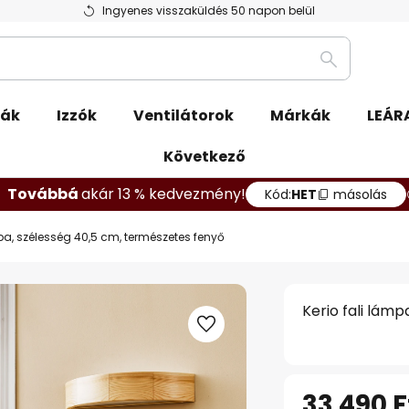
Ingyenes visszaküldés 50 napon belül
Keresés
pák
Izzók
Ventilátorok
Márkák
LEÁR
Következő
Továbbá
akár 13 % kedvezmény!
Kód:
HET
másolás
mpa, szélesség 40,5 cm, természetes fenyő
Kerio fali lám
33 490 F