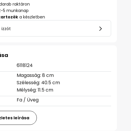
darab raktáron
ő: 2-5 munkanap
tartozék
a készletben
 izzót
ása
6118124
Magasság: 8 cm
Szélesség: 40.5 cm
Mélység: 11.5 cm
Fa / Üveg
letes leírása