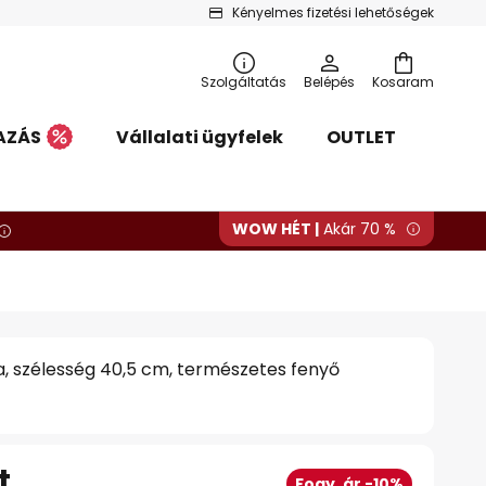
Kényelmes fizetési lehetőségek
Szolgáltatás
Belépés
Kosaram
AZÁS
Vállalati ügyfelek
OUTLET
WOW HÉT |
Akár 70 %
pa, szélesség 40,5 cm, természetes fenyő
t
Fogy. ár -10%