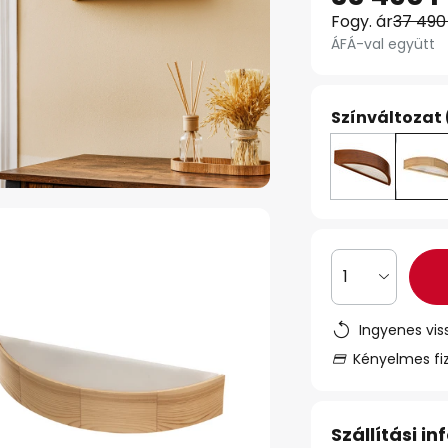
Fogy. ár
37 490
ÁFÁ-val együtt
Színváltozat 
1
Ingyenes vis
Kényelmes fi
Szállítási i