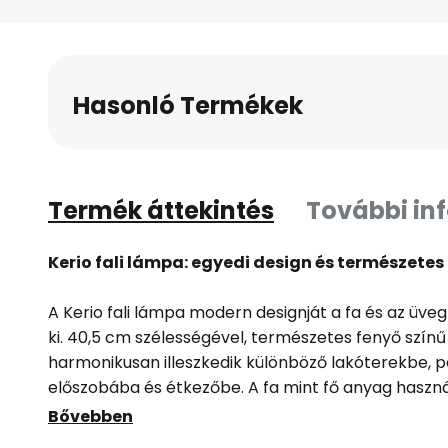
a
képgaléria
elejére
Hasonló Termékek
Termék áttekintés
További in
Kerio fali lámpa: egyedi design és természete
A Kerio fali lámpa modern designját a fa és az üve
ki. 40,5 cm szélességével, természetes fenyő színű
harmonikusan illeszkedik különböző lakóterekbe, p
előszobába és étkezőbe. A fa mint fő anyag hasz
karaktert kölcsönöz, mivel a szín és a szerkezet k
Bővebben
tulajdonságai.