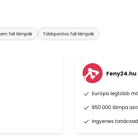
ern fali lámpák
Többpontos fali lámpák
Feny24.hu
Európa legtöbb má
950 000 lámpa azon
Ingyenes tanácsad