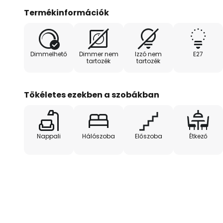
Termékinformációk
A Kerio fali lámpa további kiemelkedő jellemzője, 
dimmelhető, bár ez nem tartozék. Ez a funkció lehe
beállítását, így a kívánt hangulat megteremtését
Dimmelhető
Dimmer nem
Izzó nem
E27
minőséget és a kézműves mesterséget képviseli, 
tartozék
tartozék
Tökéletes ezekben a szobákban
Nappali
Hálószoba
Előszoba
Étkező