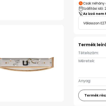
Csak néhány 
Szállítási id
Az izzó nem 
Válasszon E27
Termék leír
Tételszám:
Méretek:
Anyag:
Termék rész