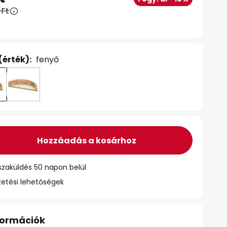
 Ft
(érték):
fenyő
Hozzáadás a kosárhoz
szaküldés 50 napon belül
zetési lehetőségek
nformációk