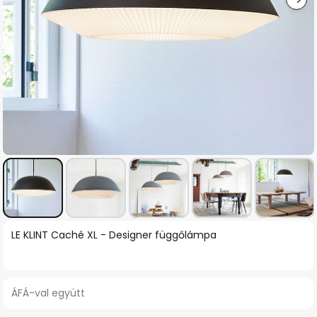
Ugrás
LE KLINT Caché XL - Designer függőlámpa
a
képgaléria
elejére
ÁFÁ-val együtt