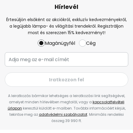
Hírlevél
Értesüljön elsőként az akciókról, exkluzív kedvezményekről,
a legújabb lámpa- és világítási trendekről. Regisztráljon
most és szerezzen 15% kedvezményt!
Magánügyfél
Cég
Iratkozzon fel
A leiratkozás bármikor lehetséges a leiratkozási link segítségével,
amelyet minden hírlevélben megtalál, vagy a
kapcsolatfelvételi
űrlapon
keresztül küldött e-mailben. További információért kérjük,
tekintse meg az
adatvédelmi szabályzatot
. Minimális rendelési
összeg 39 990 ft.