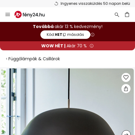
Ingyenes visszaküldés 50 napon belül
Ugrás
a
tartalomhoz
sés
Továbbá
akár 13 % kedvezmény!
Kód:
HET
másolás
WOW HÉT |
Akár 70 %
Függőlámpák & Csillárok
Ugrás
a
képgaléria
végére