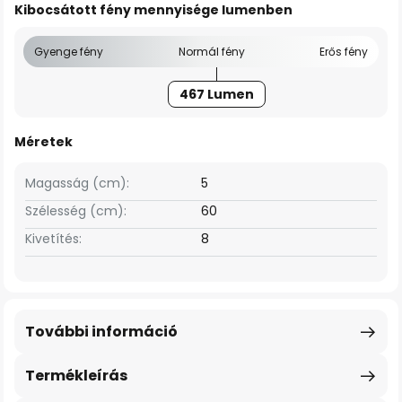
Kibocsátott fény mennyisége lumenben
Gyenge fény
Normál fény
Erős fény
467 Lumen
Méretek
Magasság (cm):
5
Szélesség (cm):
60
Kivetítés:
8
További információ
Termékleírás