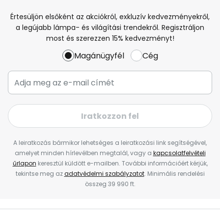
Értesüljön elsőként az akciókról, exkluzív kedvezményekről,
a legújabb lámpa- és világítási trendekről. Regisztráljon
most és szerezzen 15% kedvezményt!
Magánügyfél
Cég
Iratkozzon fel
A leiratkozás bármikor lehetséges a leiratkozási link segítségével,
amelyet minden hírlevélben megtalál, vagy a
kapcsolatfelvételi
űrlapon
keresztül küldött e-mailben. További információért kérjük,
tekintse meg az
adatvédelmi szabályzatot
. Minimális rendelési
összeg 39 990 ft.