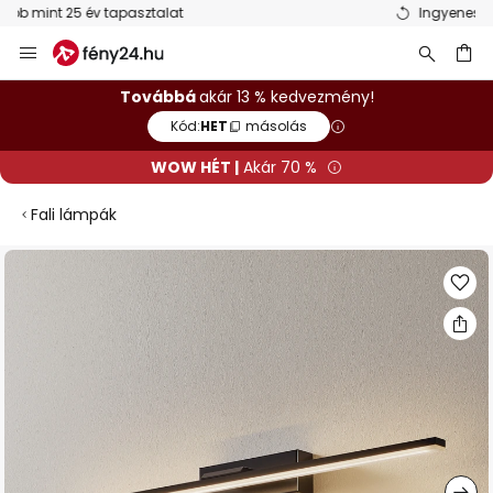
Ingyenes visszaküldés 50 napon belül
Ugrás
a
tartalomhoz
sés
Továbbá
akár 13 % kedvezmény!
Kód:
HET
másolás
WOW HÉT |
Akár 70 %
Fali lámpák
Ugrás
a
képgaléria
végére