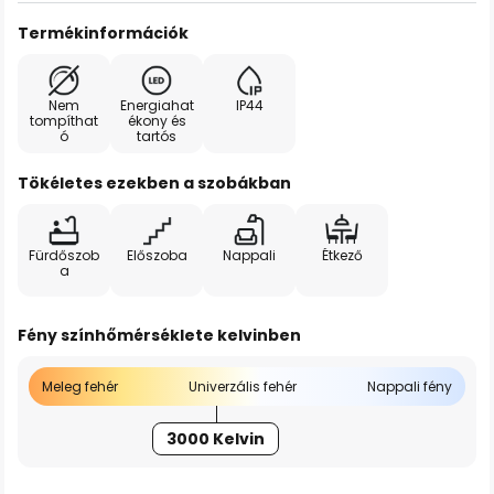
Termékinformációk
Nem
Energiahat
IP44
tompíthat
ékony és
ó
tartós
Tökéletes ezekben a szobákban
Fürdőszob
Előszoba
Nappali
Étkező
a
Fény színhőmérséklete kelvinben
Meleg fehér
Univerzális fehér
Nappali fény
3000 Kelvin