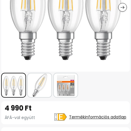
Ugrás
4 990 Ft
a
képgaléria
Termékinformációs adatlap
ÁFÁ-val együtt
elejére