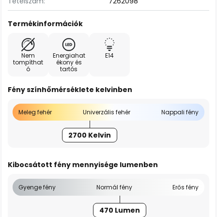
Tételszám:
7262098
Termékinformációk
Nem
Energiahat
E14
tompíthat
ékony és
ó
tartós
Fény színhőmérséklete kelvinben
Meleg fehér
Univerzális fehér
Nappali fény
2700 Kelvin
Kibocsátott fény mennyisége lumenben
Gyenge fény
Normál fény
Erős fény
470 Lumen