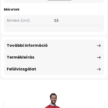
Méretek
Átmérő (cm):
3,5
További információ
Termékleírás
Felülvizsgálat