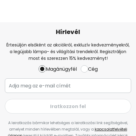
Hírlevél
Értesüljön elsőként az akciókról, exkluzív kedvezményekről,
a legújabb lámpa- és világítási trendekről. Regisztráljon
most és szerezzen 15% kedvezményt!
Magánügyfél
Cég
Iratkozzon fel
A leiratkozás bármikor lehetséges a leiratkozási link segítségével,
amelyet minden hírlevélben megtalál, vagy a
kapcsolatfelvételi
űrlapon
keresztül küldött e-mailben. További információért kérjük,